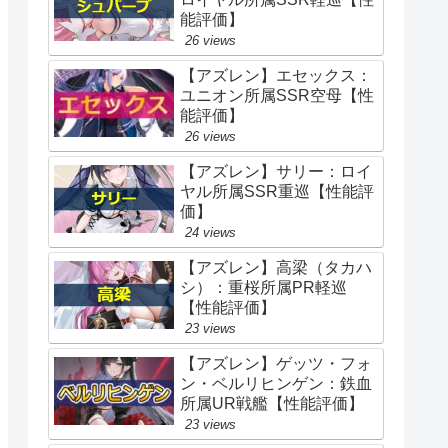
能評価】
26 views
【アズレン】エセックス：
ユニオン所属SSR空母【性
能評価】
26 views
【アズレン】サリー：ロイ
ヤル所属SSR重巡【性能評
価】
24 views
【アズレン】高梁（タカハ
シ）：重桜所属PR軽巡
【性能評価】
23 views
【アズレン】ゲッツ・フォ
ン・ベルリヒンゲン：鉄血
所属UR戦艦【性能評価】
23 views