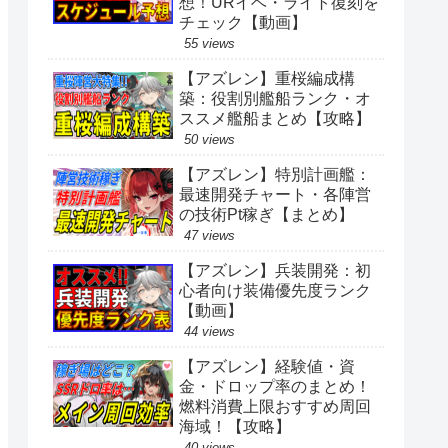
想！URイベ・ライト復刻を
チェック【動画】
55 views
【アズレン】重桜編成構
築：役割別艦船ランク・オ
ススメ艦船まとめ【攻略】
50 views
【アズレン】特別計画艦：
最速開発チャート・各陣営
の技術Pt稼ぎ【まとめ】
47 views
【アズレン】兵装開発：初
心者向け装備優先度ランク
【動画】
44 views
【アズレン】経験値・資
金・ドロップ率のまとめ！
燃料消費上限おすすめ周回
海域！【攻略】
40 views