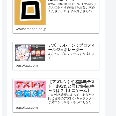
www.amazon.co.jpでロイヤルおじ
さんのおすすめ商品をお買い求め
ください。ロイヤルおじさんのお
気に入り商品について詳しくはこ
ちら。
www.amazon.co.jp
アズールレーン：プロフィ
ールジェネレーター
あなたのプロフィールを作成しま
す
pasokau.com
【アズレン】性格診断テス
ト：あなたと同じ性格のキ
ャラは？【ミニゲーム】
この性格診断によって、あなたと
同じ性格のアズレンキャラクター
が見つかるかも？さらにあなたと
相性の良いキャラ・苦手なキャラ
pasokau.com
などもまとめてみました！まずは
下の「診断スタート」をタッチ