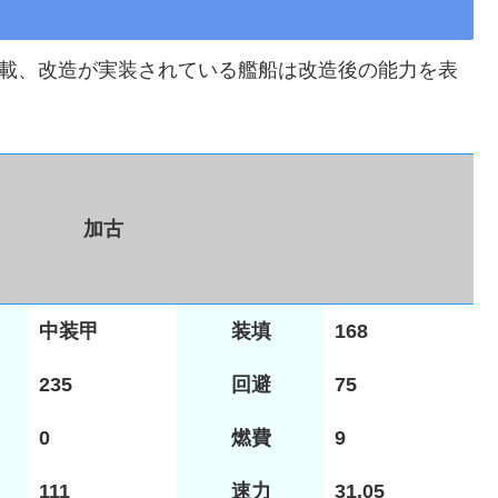
掲載、改造が実装されている艦船は改造後の能力を表
加古
中装甲
装填
168
235
回避
75
0
燃費
9
111
速力
31.05