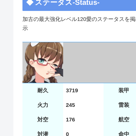
ステータス-Status-
加古の最大強化レベル120愛のステータスを
示
耐久
3719
装甲
火力
245
雷装
対空
176
航空
対潜
0
命中