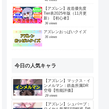
【アズレン】改造優先度
Tier表2025年版（11月更
新）【初心者】
36 views
アズレンおっぱいクイズ
35 views
今日の人気キャラ
【アズレン】マックス・イ
ンメルマン：鉄血所属DR
空母【性能評価】
29 views
【アズレン】シュパーブ：
ロイヤル所属SSR軽巡【性