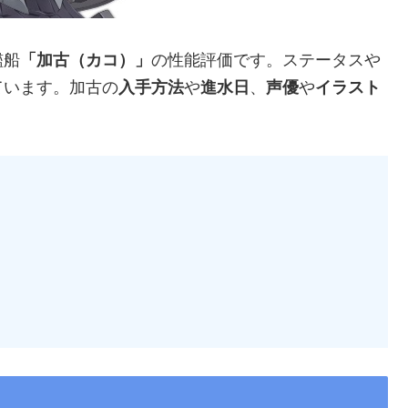
艦船
「加古（カコ）」
の性能評価です。ステータスや
ています。加古の
入手方法
や
進水日
、
声優
や
イラスト