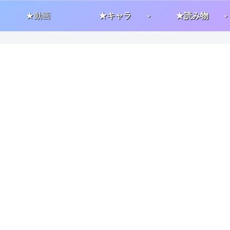
★動画
★キャラ
★読み物