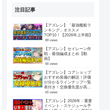
注目記事
【アズレン】「最強艦船ラ
ンキング」オススメ
TOP10！【2026年上半期】
89 views
【アズレン】セイレーン作
戦：最強編成まとめ【動
画】
66 views
【アズレン】コアショップ
おすすめ装備の解説！評価
が分かるラインナップ一覧
表付き！交換優先度が高い
アイテムは？【アズールレ
65 views
ーン】
【アズレン】2026年：重要
イベント・スケジュール予