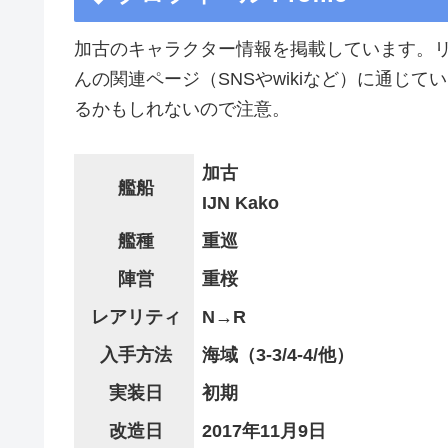
加古のキャラクター情報を掲載しています。
んの関連ページ（SNSやwikiなど）に通じ
るかもしれないので注意。
加古
艦船
IJN Kako
艦種
重巡
陣営
重桜
レアリティ
N→R
入手方法
海域（3-3/4-4/他）
実装日
初期
改造日
2017年11月9日