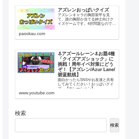
し、全12問の質問にYES・NOで答
えてください。最後に表示さ...
アズレンおっぱいクイズ
アズレンキャラの胸部装甲を見
て、誰の胸部か当てる紳士向けク
イズゲームです。4択問題なのでお
っぱいが苦手な人も気軽に挑戦し
てください。アズレンおっぱいク
pasokau.com
イズ挑戦する問題数を選択すると3
秒後にスタート。選択肢には似た
ような字や記号が含まれていま...
⚓️アズールレーン⚓️お題4種
「クイズアズショック」に
挑戦！周年イベ対策にどう
ぞ！【アズレン/Azur Lane/
碧蓝航线】
面白かったらSNSやお友達と共有
してみてください！おっぱいクイ
ズ→【ナレーション】
www.youtube.com
VOICEPEAK【チャプター】
00:00 はじめに21:00 アズショ
ック00:52 お試し問題02:15 解
答①05:50 艦船問題07:10 解答
②09...
検索
検索