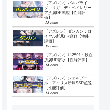
【アズレン】バルパライ
ソ：リガ・デ・ペドレリー
ア所属DR戦艦【性能評
価】
22 views
【アズレン】ダンカン：ロ
イヤル所属PR巡戦【性能
評価】
15 views
【アズレン】U-2501：鉄血
所属UR潜水【性能評価】
14 views
【アズレン】シェルブー
ル：アイリス所属SSR超巡
【性能評価】
13 views