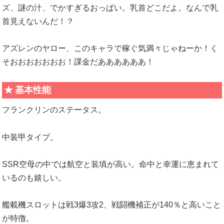
ズ、謎の汁、でかすぎるおっぱい。乳首どこだよ。なんで乳
首見えないんだ！？
アズレンのヤロー、このキャラで稼ぐ気満々じゃねーか！く
そおおおおおおお！課金だああああああ！
基本性能
フランクリンのステータス。
中装甲タイプ。
SSR空母の中では航空と装填が高い。命中と幸運に恵まれて
いるのも嬉しい。
艦載機スロットは戦3爆3攻2、戦闘機補正が140％と高いこと
が特徴。