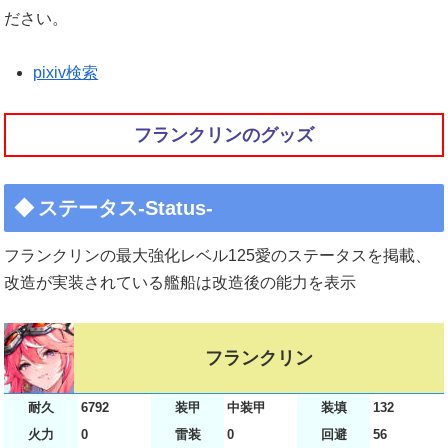
ださい。
pixiv検索
フランクリンのグッズ
ステータス-Status-
フランクリンの最大強化レベル125愛のステータスを掲載、
改造が実装されている艦船は改造後の能力を表示
フランクリン
耐久
6792
装甲
中装甲
装填
132
火力
0
雷装
0
回避
56