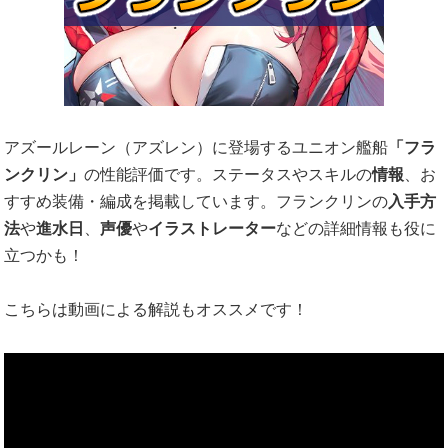
アズールレーン（アズレン）に登場するユニオン艦船
「フラ
ンクリン」
の性能評価です。ステータスやスキルの
情報
、お
すすめ装備・編成を掲載しています。フランクリンの
入手方
法
や
進水日
、
声優
や
イラストレーター
などの詳細情報も役に
立つかも！
こちらは動画による解説もオススメです！