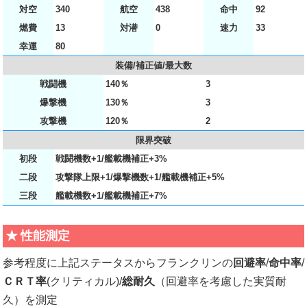
対空
340
航空
438
命中
92
燃費
13
対潜
0
速力
33
幸運
80
装備/補正値/最大数
戦闘機
140％
3
爆撃機
130％
3
攻撃機
120％
2
限界突破
初段
戦闘機数+1/艦載機補正+3%
二段
攻撃隊上限+1/爆撃機数+1/艦載機補正+5%
三段
艦載機数+1/艦載機補正+7%
性能測定
参考程度に上記ステータスからフランクリンの
回避率
/
命中率
/
ＣＲＴ率
(クリティカル)/
総耐久
（回避率を考慮した実質耐
久）を測定