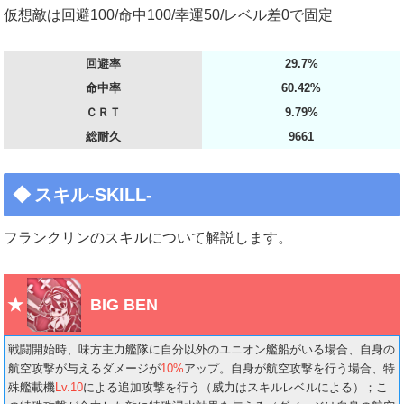
仮想敵は回避100/命中100/幸運50/レベル差0で固定
回避率
29.7%
命中率
60.42%
ＣＲＴ
9.79%
総耐久
9661
スキル-SKILL-
フランクリンのスキルについて解説します。
BIG BEN
戦闘開始時、味方主力艦隊に自分以外のユニオン艦船がいる場合、自身の
航空攻撃が与えるダメージが
10%
アップ。自身が航空攻撃を行う場合、特
殊艦載機
Lv.10
による追加攻撃を行う（威力はスキルレベルによる）；こ