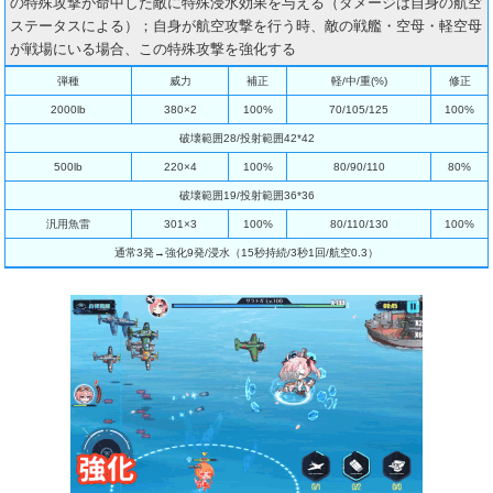
の特殊攻撃が命中した敵に特殊浸水効果を与える（ダメージは自身の航空
ステータスによる）；自身が航空攻撃を行う時、敵の戦艦・空母・軽空母
が戦場にいる場合、この特殊攻撃を強化する
弾種
威力
補正
軽/中/重(%)
修正
2000lb
380×2
100%
70/105/125
100%
破壊範囲28/投射範囲42*42
500lb
220×4
100%
80/90/110
80%
破壊範囲19/投射範囲36*36
汎用魚雷
301×3
100%
80/110/130
100%
通常3発→強化9発/浸水（15秒持続/3秒1回/航空0.3）