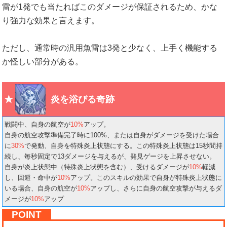
雷が1発でも当たればこのダメージが保証されるため、かな
り強力な効果と言えます。
ただし、通常時の汎用魚雷は3発と少なく、上手く機能する
か怪しい部分がある。
炎を浴びる奇跡
戦闘中、自身の航空が
10%
アップ。
自身の航空攻撃準備完了時に100%、または自身がダメージを受けた場合
に
30%
で発動、自身を特殊炎上状態にする。この特殊炎上状態は15秒間持
続し、毎秒固定で13ダメージを与えるが、発見ゲージを上昇させない。
自身が炎上状態中（特殊炎上状態を含む）、受けるダメージが
10%
軽減
し、回避・命中が
10%
アップ。このスキルの効果で自身が特殊炎上状態に
いる場合、自身の航空が
10%
アップし、さらに自身の航空攻撃が与えるダ
メージが
10%
アップ