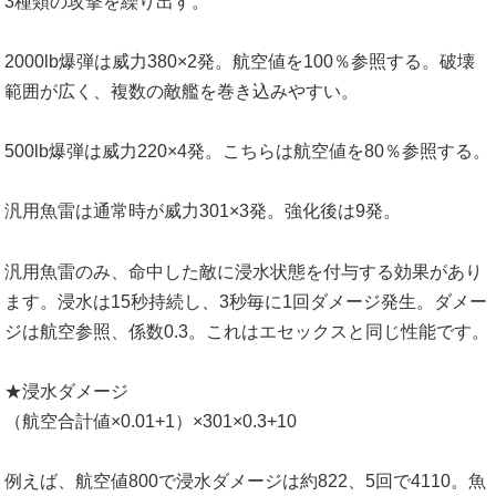
3種類の攻撃を繰り出す。
2000lb爆弾は威力380×2発。航空値を100％参照する。破壊
範囲が広く、複数の敵艦を巻き込みやすい。
500lb爆弾は威力220×4発。こちらは航空値を80％参照する。
汎用魚雷は通常時が威力301×3発。強化後は9発。
汎用魚雷のみ、命中した敵に浸水状態を付与する効果があり
ます。浸水は15秒持続し、3秒毎に1回ダメージ発生。ダメー
ジは航空参照、係数0.3。これはエセックスと同じ性能です。
★浸水ダメージ
（航空合計値×0.01+1）×301×0.3+10
例えば、航空値800で浸水ダメージは約822、5回で4110。魚