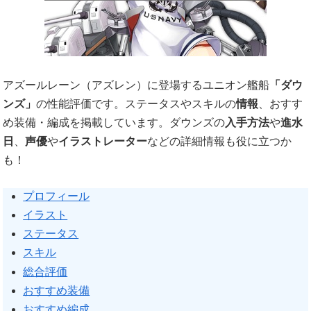
アズールレーン（アズレン）に登場するユニオン艦船
「ダウ
ンズ」
の性能評価です。ステータスやスキルの
情報
、おすす
め装備・編成を掲載しています。ダウンズの
入手方法
や
進水
日
、
声優
や
イラストレーター
などの詳細情報も役に立つか
も！
プロフィール
イラスト
ステータス
スキル
総合評価
おすすめ装備
おすすめ編成