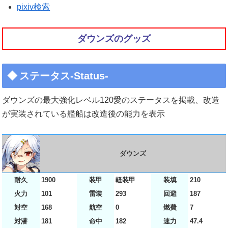
pixiv検索
ダウンズのグッズ
ステータス-Status-
ダウンズの最大強化レベル120愛のステータスを掲載、改造
が実装されている艦船は改造後の能力を表示
ダウンズ
耐久
1900
装甲
軽装甲
装填
210
火力
101
雷装
293
回避
187
対空
168
航空
0
燃費
7
対潜
181
命中
182
速力
47.4