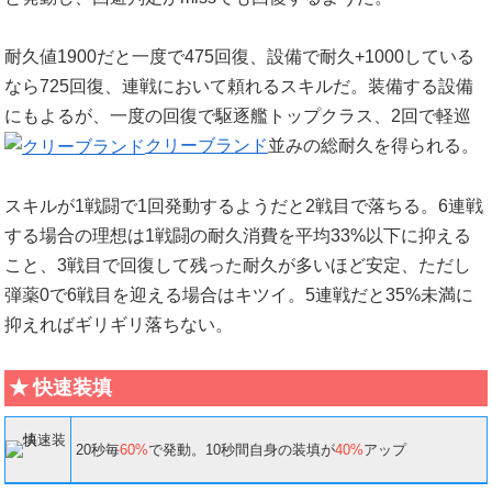
耐久値1900だと一度で475回復、設備で耐久+1000している
なら725回復、連戦において頼れるスキルだ。装備する設備
にもよるが、一度の回復で駆逐艦トップクラス、2回で軽巡
クリーブランド
並みの総耐久を得られる。
スキルが1戦闘で1回発動するようだと2戦目で落ちる。6連戦
する場合の理想は1戦闘の耐久消費を平均33%以下に抑える
こと、3戦目で回復して残った耐久が多いほど安定、ただし
弾薬0で6戦目を迎える場合はキツイ。5連戦だと35%未満に
抑えればギリギリ落ちない。
快速装填
20秒毎
60%
で発動。10秒間自身の装填が
40%
アップ