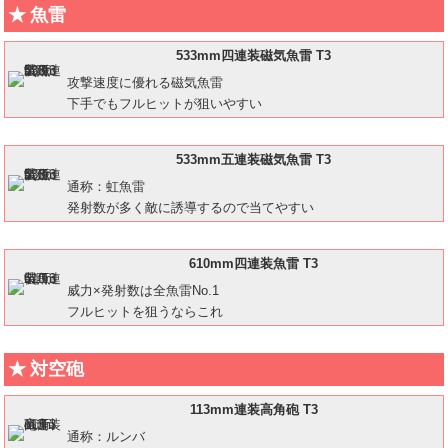
魚雷
533mm四連装磁気魚雷 T3
攻撃速度に優れる磁気魚雷
下手でもフルヒットが狙いやすい
533mm五連装磁気魚雷 T3
通称：虹魚雷
発射数が多く敵に誘導するので当てやすい
610mm四連装魚雷 T3
威力×発射数は全魚雷No.1
フルヒットを狙うならこれ
対空砲
113mm連装高角砲 T3
通称：ルンバ