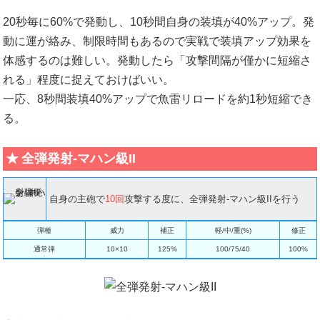
20秒毎に60%で発動し、10秒間自身の装填が40%アップ。発
動に運が絡み、制限時間もあるので実戦で装填アップ効果を
体感するのは難しい。発動したら「攻撃間隔が僅かに短縮さ
れる」程度に捉えておけばいい。
一応、8秒間装填40%アップで魚雷リロードを約1秒短縮でき
る。
全弾発射-マハン級II
自身の主砲で
10回
攻撃する度に、全弾発射-マハン級IIを行う
弾種
威力
補正
軽/中/重(%)
修正
通常弾
10×10
125%
100/75/40
100%