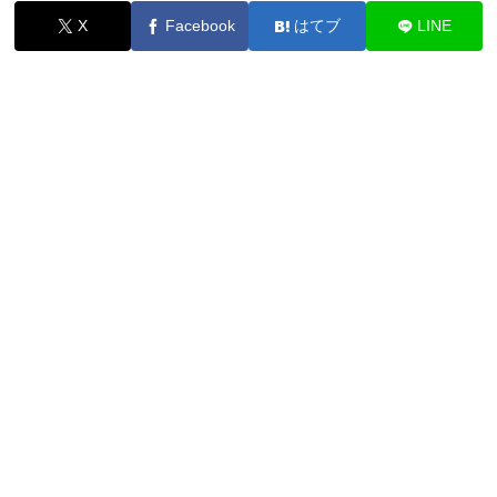
X
Facebook
はてブ
LINE