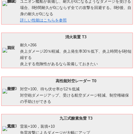
ユニオン艦船が装備し、耐久が0になるようなダメージを受ける
場合、8秒間耐久が0にならず全ての攻撃を回避する。8秒後、自
身の耐久が0になる
詳しい性能はこちらを参照
消火装置 T3
耐久+266
炎上ダメージ20％軽減、炎上発生率30％低下、炎上時間を6秒短
縮する
炎上する危険性があるなら装備しておきたい
高性能対空レーダー T0
対空+100、待ち伏せ率が12％低減
対空砲ダメージアップ、受ける航空ダメージ軽減、制空権確保
の手助けができる
九三式酸素魚雷 T3
雷装+100，装填+10
魚雷攻撃によるダメージが大幅にアップ