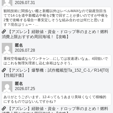
2026.07.31
観戦技術に関係ない艦と新艦以外はレベルMAXなので副産別目当
てで14-1を道中新艦込中枢を2隻で回すことが多いのですが中枢を
2隻で攻略する場合一番安定しそうな組み合わせは何だと思いま
す？現在はリュー・...
【アズレン】経験値・資金・ドロップ率のまとめ！燃料
消費上限おすすめ周回海域！【攻略】
匿名
2026.07.28
重桜空母編成ならワンチャン…にしては攻速遅いなぁ。4回狙いで
はこれを無理矢理差し込む余裕はなさそう。
【アズレン】爆撃機：試作艦載型Ta_152_C-1／R14[T0]
【性能評価】
匿名
2026.07.25
ありがとうございます。12-4ってもうあまり美味くなくて積極的
にするものではないんですかね？
【アズレン】経験値・資金・ドロップ率のまとめ！燃料