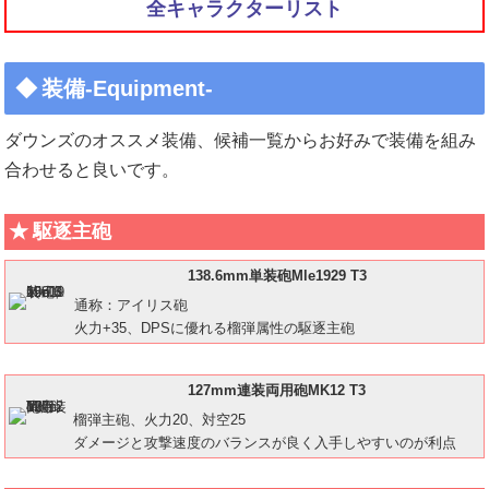
全キャラクターリスト
装備-Equipment-
ダウンズのオススメ装備、候補一覧からお好みで装備を組み
合わせると良いです。
駆逐主砲
138.6mm単装砲Mle1929 T3
通称：アイリス砲
火力+35、DPSに優れる榴弾属性の駆逐主砲
127mm連装両用砲MK12 T3
榴弾主砲、火力20、対空25
ダメージと攻撃速度のバランスが良く入手しやすいのが利点