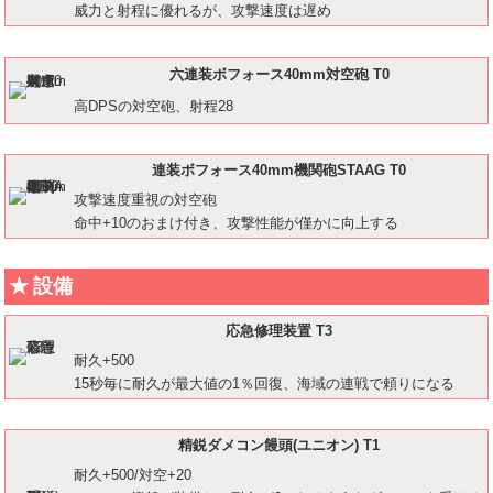
威力と射程に優れるが、攻撃速度は遅め
六連装ボフォース40mm対空砲 T0
高DPSの対空砲、射程28
連装ボフォース40mm機関砲STAAG T0
攻撃速度重視の対空砲
命中+10のおまけ付き、攻撃性能が僅かに向上する
設備
応急修理装置 T3
耐久+500
15秒毎に耐久が最大値の1％回復、海域の連戦で頼りになる
精鋭ダメコン饅頭(ユニオン) T1
耐久+500/対空+20