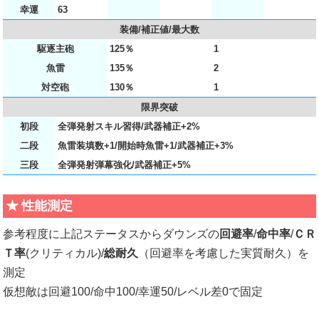
幸運
63
装備/補正値/最大数
駆逐主砲
125％
1
魚雷
135％
2
対空砲
130％
1
限界突破
初段
全弾発射スキル習得/武器補正+2%
二段
魚雷装填数+1/開始時魚雷+1/武器補正+3%
三段
全弾発射弾幕強化/武器補正+5%
性能測定
参考程度に上記ステータスからダウンズの
回避率
/
命中率
/
ＣＲ
Ｔ率
(クリティカル)/
総耐久
（回避率を考慮した実質耐久）を
測定
仮想敵は回避100/命中100/幸運50/レベル差0で固定