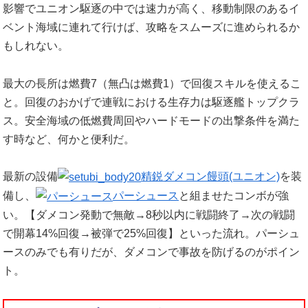
影響でユニオン駆逐の中では速力が高く、移動制限のあるイ
ベント海域に連れて行けば、攻略をスムーズに進められるか
もしれない。
最大の長所は燃費7（無凸は燃費1）で回復スキルを使えるこ
と。回復のおかげで連戦における生存力は駆逐艦トップクラ
ス。安全海域の低燃費周回やハードモードの出撃条件を満た
す時など、何かと便利だ。
最新の設備
精鋭ダメコン饅頭(ユニオン)
を装
備し、
パーシュース
と組ませたコンボが強
い。【ダメコン発動で無敵→8秒以内に戦闘終了→次の戦闘
で開幕14%回復→被弾で25%回復】といった流れ。パーシュ
ースのみでも有りだが、ダメコンで事故を防げるのがポイン
ト。