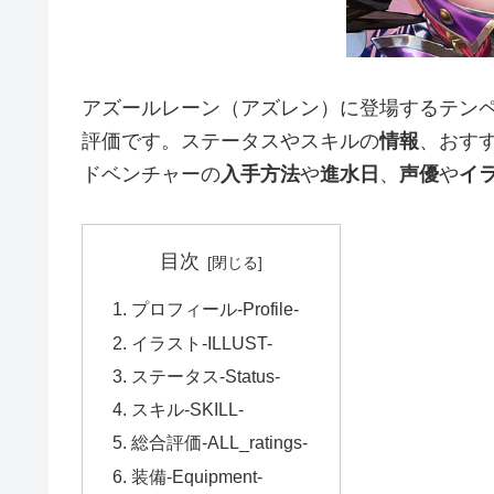
アズールレーン（アズレン）に登場するテン
評価です。ステータスやスキルの
情報
、おす
ドベンチャーの
入手方法
や
進水日
、
声優
や
イ
目次
プロフィール-Profile-
イラスト-ILLUST-
ステータス-Status-
スキル-SKILL-
総合評価-ALL_ratings-
装備-Equipment-