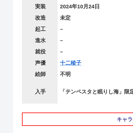
実装
2024年10月24日
改造
未定
起工
–
進水
–
就役
–
声優
十二稜子
絵師
不明
入手
「テンペスタと眠りし海」限
キャラ