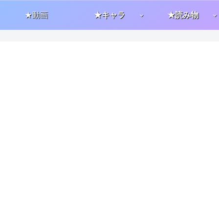
★動画
★キャラ
★読み物