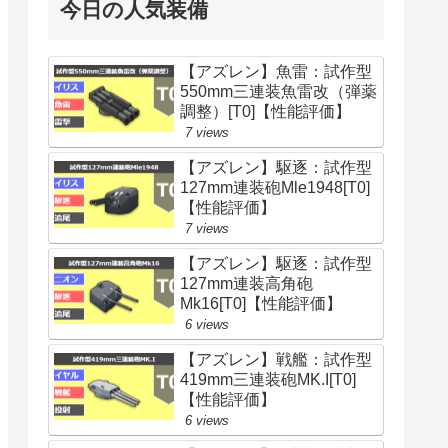
今日の人気装備
【アズレン】魚雷：試作型
550mm三連装魚雷改（弾薬
調整）[T0]【性能評価】
7 views
【アズレン】駆逐：試作型
127mm連装砲Mle1948[T0]
【性能評価】
7 views
【アズレン】駆逐：試作型
127mm連装高角砲
Mk16[T0]【性能評価】
6 views
【アズレン】戦艦：試作型
419mm三連装砲MK.I[T0]
【性能評価】
6 views