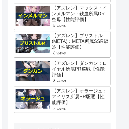
【アズレン】マックス・イ
ンメルマン：鉄血所属DR
空母【性能評価】
9 views
【アズレン】ブリストル
(META)：META所属SSR駆
逐【性能評価】
8 views
【アズレン】ダンカン：ロ
イヤル所属PR巡戦【性能
評価】
8 views
【アズレン】オラージュ：
アイリス所属PR駆逐【性
能評価】
7 views