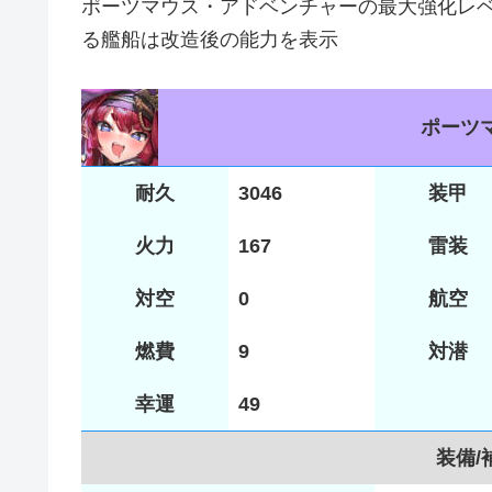
ポーツマウス・アドベンチャーの最大強化レベ
る艦船は改造後の能力を表示
ポーツ
耐久
3046
装甲
火力
167
雷装
対空
0
航空
燃費
9
対潜
幸運
49
装備/