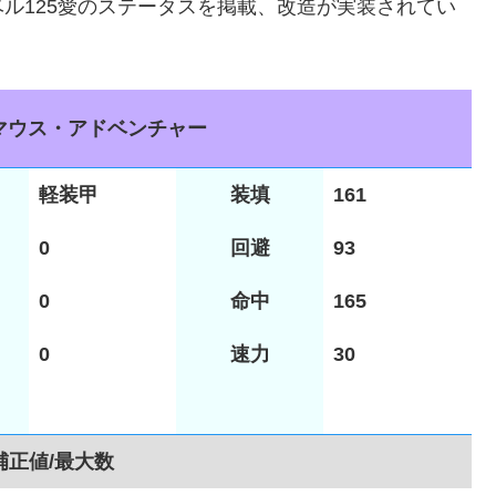
ル125愛のステータスを掲載、改造が実装されてい
マウス・アドベンチャー
軽装甲
装填
161
0
回避
93
0
命中
165
0
速力
30
補正値/最大数