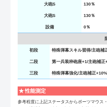
大砲S
130％
大砲S
130％
設備
0％
初段
特殊弾幕スキル習得/主砲補正+
二段
第一兵装枠砲座+1/主砲補正+
三段
特殊弾幕強化/主砲補正+10%
性能測定
参考程度に上記ステータスからポーツマウス