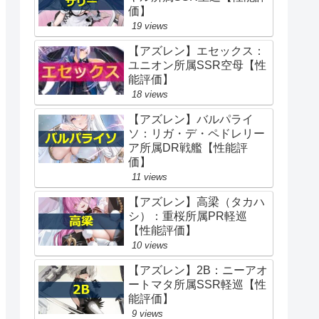
価】
19 views
【アズレン】エセックス：
ユニオン所属SSR空母【性
能評価】
18 views
【アズレン】バルパライ
ソ：リガ・デ・ペドレリー
ア所属DR戦艦【性能評
価】
11 views
【アズレン】高梁（タカハ
シ）：重桜所属PR軽巡
【性能評価】
10 views
【アズレン】2B：ニーアオ
ートマタ所属SSR軽巡【性
能評価】
9 views