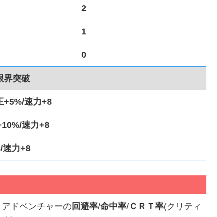
2
1
0
限界突破
5%/速力+8
10%/速力+8
/速力+8
・アドベンチャーの
回避率
/
命中率
/
ＣＲＴ率
(クリティ