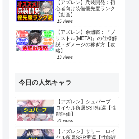
【アズレン】兵装開発：初
心者向け装備優先度ランク
【動画】
15 views
【アズレン】余燼戦：『ブ
リストル(META)』の仕様解
説・ダメージの稼ぎ方【攻
略】
13 views
今日の人気キャラ
【アズレン】シュパーブ：
ロイヤル所属SSR軽巡【性
能評価】
21 views
【アズレン】サリー：ロイ
ヤル所属SSR重巡【性能評