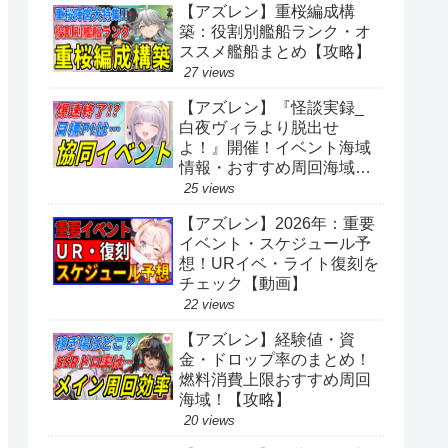
【アズレン】重桜編成構
築：役割別艦船ランク・オ
ススメ艦船まとめ【攻略】
27 views
【アズレン】『怪談実録_
白夜ヴィラより脱出せ
よ！』開催！イベント海域
情報・おすすめ周回海域を
紹介！【イベント】
25 views
【アズレン】2026年：重要
イベント・スケジュール予
想！URイベ・ライト復刻を
チェック【動画】
22 views
【アズレン】経験値・資
金・ドロップ率のまとめ！
燃料消費上限おすすめ周回
海域！【攻略】
20 views