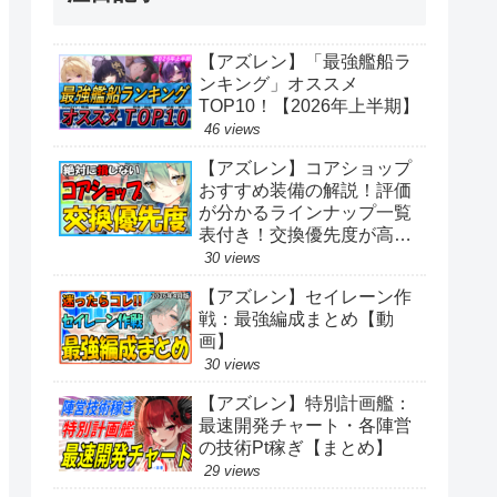
【アズレン】「最強艦船ラ
ンキング」オススメ
TOP10！【2026年上半期】
46 views
【アズレン】コアショップ
おすすめ装備の解説！評価
が分かるラインナップ一覧
表付き！交換優先度が高い
アイテムは？【アズールレ
30 views
ーン】
【アズレン】セイレーン作
戦：最強編成まとめ【動
画】
30 views
【アズレン】特別計画艦：
最速開発チャート・各陣営
の技術Pt稼ぎ【まとめ】
29 views