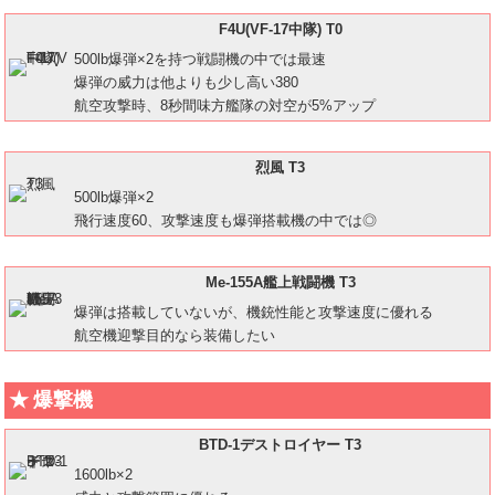
F4U(VF-17中隊) T0
500lb爆弾×2を持つ戦闘機の中では最速
爆弾の威力は他よりも少し高い380
航空攻撃時、8秒間味方艦隊の対空が5%アップ
烈風 T3
500lb爆弾×2
飛行速度60、攻撃速度も爆弾搭載機の中では◎
Me-155A艦上戦闘機 T3
爆弾は搭載していないが、機銃性能と攻撃速度に優れる
航空機迎撃目的なら装備したい
爆撃機
BTD-1デストロイヤー T3
1600lb×2