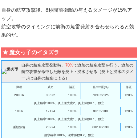
自身の航空攻撃後、8秒間前衛艦の与えるダメージが15%ア
ップ。
航空攻撃のタイミングに前衛の魚雷発射を合わせられると効
果的だ。
魔女っ子のイタズラ
自身の航空攻撃発動時、
70%
で追加の航空攻撃を行う。追加の
航空攻撃が命中した敵を炎上・浸水させる（炎上と浸水のダメ
ージは自身の航空による）
弾種
威力
補正
軽/中/重(%)
修正
2000lb
336×2
100%
70/105/125
120%
炎上確率100%、炎上優先度2、炎上係数0.1、独立
100lb
121×4
100%
80/85/100
120%
炎上確率100%、炎上優先度1、炎上係数0.1、独立
重桜魚雷
202×4
100%
80/110/130
120%
浸水確率100%、浸水係数0.2、独立