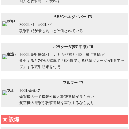
威力と攻撃範囲に優れる
SB2Cヘルダイバー T3
2000lb×1、500lb×2
攻撃性能が最も高いと評価されている
バラクーダ(831中隊) T0
1600lb徹甲爆弾×1、カミカゼ威力480、飛行速度52
命中すると24%の確率で「6秒間受ける砲撃ダメージが8％アッ
プ」する破甲効果を付与
フルマー T3
100lb爆弾×2
爆撃機の中で機銃性能と攻撃速度が最も高い
航空機の迎撃や攻撃速度を重視するならあり
設備