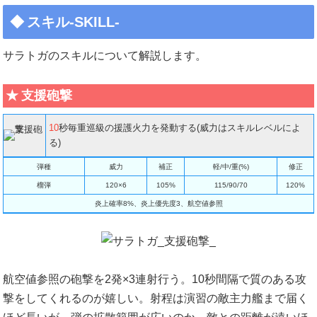
スキル-SKILL-
サラトガのスキルについて解説します。
支援砲撃
10
秒毎重巡級の援護火力を発動する(威力はスキルレベルによ
る)
弾種
威力
補正
軽/中/重(%)
修正
榴弾
120×6
105%
115/90/70
120%
炎上確率8%、炎上優先度3、航空値参照
航空値参照の砲撃を2発×3連射行う。10秒間隔で質のある攻
撃をしてくれるのが嬉しい。射程は演習の敵主力艦まで届く