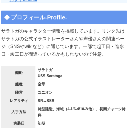
プロフィール-Profile-
サラトガのキャラクター情報を掲載しています。リンク先は
サラトガの公式イラストレーターさんや声優さんの関連ペー
ジ（SNSやwikiなど）に通じています。一部で起工日・進水
日・竣工日が間違っているかもしれないので注意。
サラトガ
艦船
USS Saratoga
艦種
空母
陣営
ユニオン
レアリティ
SR→SSR
特型建造、海域（4-1/6-4/10-2/他）、初回チャージ特
入手方法
典
実装日
初期