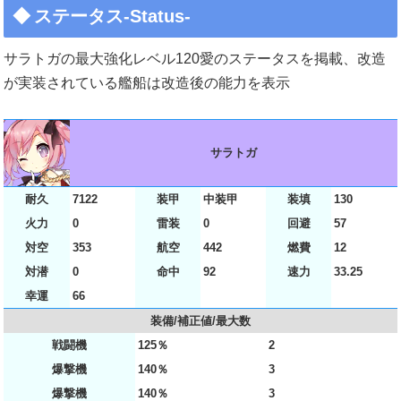
ステータス-Status-
サラトガの最大強化レベル120愛のステータスを掲載、改造
が実装されている艦船は改造後の能力を表示
サラトガ
耐久
7122
装甲
中装甲
装填
130
火力
0
雷装
0
回避
57
対空
353
航空
442
燃費
12
対潜
0
命中
92
速力
33.25
幸運
66
装備/補正値/最大数
戦闘機
125％
2
爆撃機
140％
3
爆撃機
140％
3