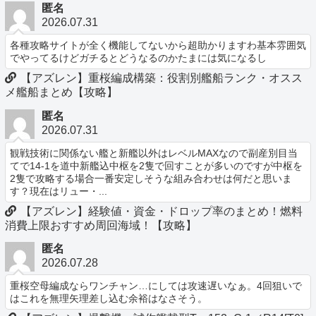
匿名
2026.07.31
各種攻略サイトが全く機能してないから超助かりますわ基本雰囲気
でやってるけどガチるとどうなるのかたまには気になるし
【アズレン】重桜編成構築：役割別艦船ランク・オスス
メ艦船まとめ【攻略】
匿名
2026.07.31
観戦技術に関係ない艦と新艦以外はレベルMAXなので副産別目当
てで14-1を道中新艦込中枢を2隻で回すことが多いのですが中枢を
2隻で攻略する場合一番安定しそうな組み合わせは何だと思いま
す？現在はリュー・...
【アズレン】経験値・資金・ドロップ率のまとめ！燃料
消費上限おすすめ周回海域！【攻略】
匿名
2026.07.28
重桜空母編成ならワンチャン…にしては攻速遅いなぁ。4回狙いで
はこれを無理矢理差し込む余裕はなさそう。