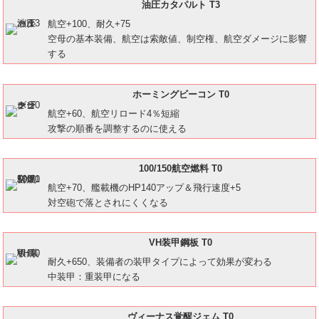
油圧カタパルト T3
航空+100、耐久+75
空母の基本装備、航空は索敵値、制空権、航空ダメージに影響
する
ホーミングビーコン T0
航空+60、航空リロード4％短縮
攻撃の順番を調整するのに使える
100/150航空燃料 T0
航空+70、艦載機のHP140アップ＆飛行速度+5
対空砲で落とされにくくなる
VH装甲鋼板 T0
耐久+650、装備者の装甲タイプによって効果が変わる
中装甲：重装甲になる
ヴィーナス覚醒ジェム T0