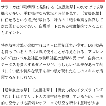
サラトガは10秒間隔で発動する【支援砲撃】のおかげで攻撃
機会が多い。手動操作なら状況と時間を見て、【支援砲撃】
に任せるという選択が取れる。味方の主砲や魚雷を温存して
次に回せるのが良い。自爆ボートにある程度抵抗できること
もポイント。
特殊航空攻撃が発動すればさらに面制圧力が増す。DoT効果
を持っているのでボス戦で使うことが考えられる。アズレン
のDoTはレベル差補正や装甲補正の影響を受けず、自身のス
テータスを参照するダメージだ。もしもレベル差があって削
りにくい敵や特殊な装甲を持つ敵が現れたらこのスキルが活
躍するかもしれない。
【通常航空攻撃】【支援砲撃】【魔女っ娘のイタズラ（DoT
含む）】は全てサラトガの航空値を参照しているため、一般
的な空母よりも設備やオフニャで航空を増やす意味が大き