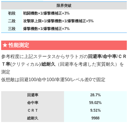
限界突破
初段
戦闘機数+1/爆撃機補正+3%
二段
攻撃隊上限+1/爆撃機数+1/爆撃機補正+5%
三段
爆撃機数+1/爆撃機補正+7%
性能測定
参考程度に上記ステータスからサラトガの
回避率
/
命中率
/
ＣＲ
Ｔ率
(クリティカル)/
総耐久
（回避率を考慮した実質耐久）を
測定
仮想敵は回避100/命中100/幸運50/レベル差0で固定
回避率
28.7%
命中率
59.02%
ＣＲＴ
9.51%
総耐久
9988