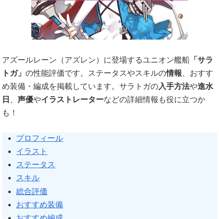
アズールレーン（アズレン）に登場するユニオン艦船
「サラ
トガ」
の性能評価です。ステータスやスキルの
情報
、おすす
め装備・編成を掲載しています。サラトガの
入手方法
や
進水
日
、
声優
や
イラストレーター
などの詳細情報も役に立つか
も！
プロフィール
イラスト
ステータス
スキル
総合評価
おすすめ装備
おすすめ編成