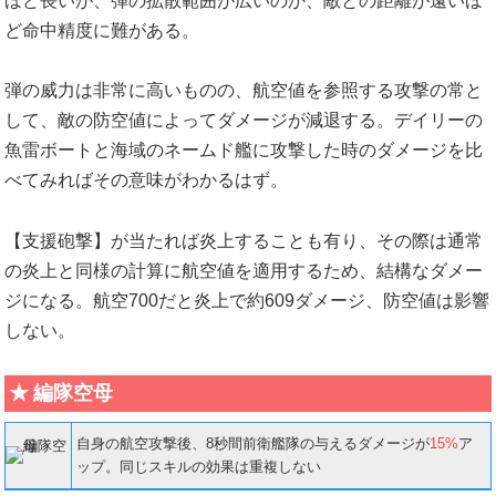
ほど長いが、弾の拡散範囲が広いのか、敵との距離が遠いほ
ど命中精度に難がある。
弾の威力は非常に高いものの、航空値を参照する攻撃の常と
して、敵の防空値によってダメージが減退する。デイリーの
魚雷ボートと海域のネームド艦に攻撃した時のダメージを比
べてみればその意味がわかるはず。
【支援砲撃】が当たれば炎上することも有り、その際は通常
の炎上と同様の計算に航空値を適用するため、結構なダメー
ジになる。航空700だと炎上で約609ダメージ、防空値は影響
しない。
編隊空母
自身の航空攻撃後、8秒間前衛艦隊の与えるダメージが
15%
ア
ップ。同じスキルの効果は重複しない