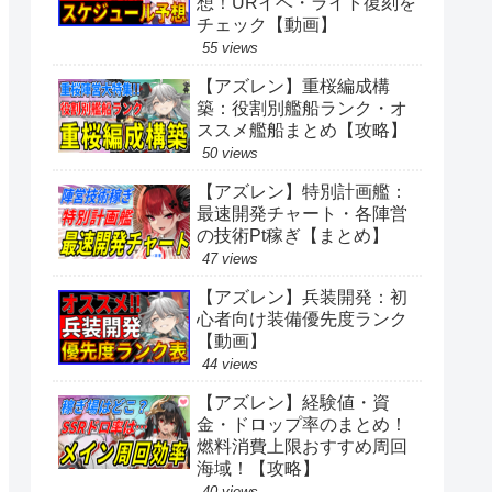
想！URイベ・ライト復刻を
チェック【動画】
55 views
【アズレン】重桜編成構
築：役割別艦船ランク・オ
ススメ艦船まとめ【攻略】
50 views
【アズレン】特別計画艦：
最速開発チャート・各陣営
の技術Pt稼ぎ【まとめ】
47 views
【アズレン】兵装開発：初
心者向け装備優先度ランク
【動画】
44 views
【アズレン】経験値・資
金・ドロップ率のまとめ！
燃料消費上限おすすめ周回
海域！【攻略】
40 views