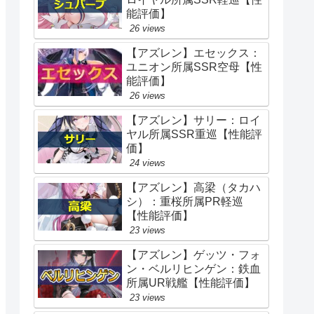
能評価】
26 views
【アズレン】エセックス：
ユニオン所属SSR空母【性
能評価】
26 views
【アズレン】サリー：ロイ
ヤル所属SSR重巡【性能評
価】
24 views
【アズレン】高梁（タカハ
シ）：重桜所属PR軽巡
【性能評価】
23 views
【アズレン】ゲッツ・フォ
ン・ベルリヒンゲン：鉄血
所属UR戦艦【性能評価】
23 views