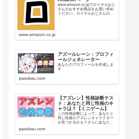
www.amazon.co.jpでロイヤルおじ
さんのおすすめ商品をお買い求め
ください。ロイヤルおじさんのお
気に入り商品について詳しくはこ
ちら。
www.amazon.co.jp
アズールレーン：プロフィ
ールジェネレーター
あなたのプロフィールを作成しま
す
pasokau.com
【アズレン】性格診断テス
ト：あなたと同じ性格のキ
ャラは？【ミニゲーム】
この性格診断によって、あなたと
同じ性格のアズレンキャラクター
が見つかるかも？さらにあなたと
相性の良いキャラ・苦手なキャラ
pasokau.com
などもまとめてみました！まずは
下の「診断スタート」をタッチ