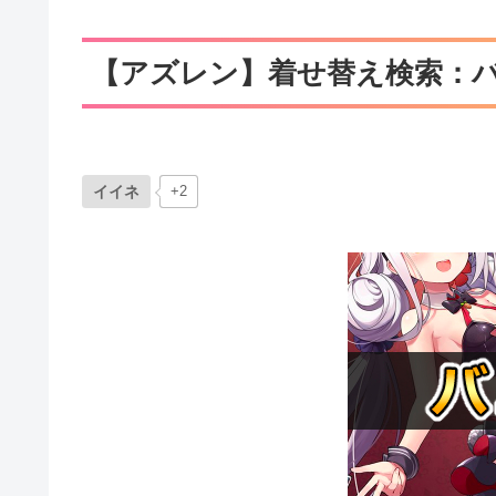
【アズレン】着せ替え検索：
イイネ
+2