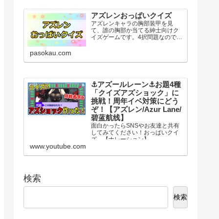
し、全12問の質問にYES・NOで答
えてください。最後に表示さ...
アズレンおっぱいクイズ
アズレンキャラの胸部装甲を見
て、誰の胸部か当てる紳士向けク
イズゲームです。4択問題なのでお
っぱいが苦手な人も気軽に挑戦し
てください。アズレンおっぱいク
pasokau.com
イズ挑戦する問題数を選択すると3
秒後にスタート。選択肢には似た
ような字や記号が含まれていま...
⚓️アズールレーン⚓️お題4種
「クイズアズショック」に
挑戦！周年イベ対策にどう
ぞ！【アズレン/Azur Lane/
碧蓝航线】
面白かったらSNSやお友達と共有
してみてください！おっぱいクイ
ズ→【ナレーション】
www.youtube.com
VOICEPEAK【チャプター】
00:00 はじめに21:00 アズショ
ック00:52 お試し問題02:15 解
答①05:50 艦船問題07:10 解答
②09...
検索
検索