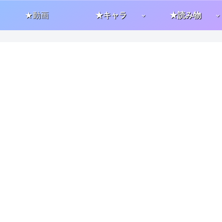
★動画
★キャラ
★読み物