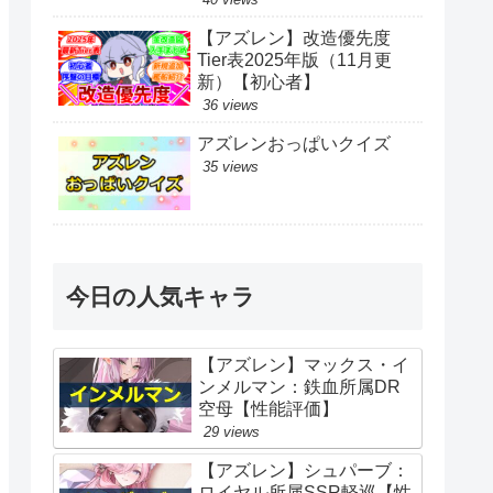
【アズレン】改造優先度
Tier表2025年版（11月更
新）【初心者】
36 views
アズレンおっぱいクイズ
35 views
今日の人気キャラ
【アズレン】マックス・イ
ンメルマン：鉄血所属DR
空母【性能評価】
29 views
【アズレン】シュパーブ：
ロイヤル所属SSR軽巡【性