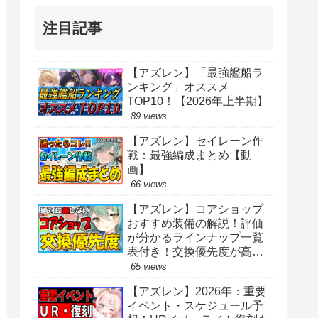
注目記事
【アズレン】「最強艦船ラ
ンキング」オススメ
TOP10！【2026年上半期】
89 views
【アズレン】セイレーン作
戦：最強編成まとめ【動
画】
66 views
【アズレン】コアショップ
おすすめ装備の解説！評価
が分かるラインナップ一覧
表付き！交換優先度が高い
アイテムは？【アズールレ
65 views
ーン】
【アズレン】2026年：重要
イベント・スケジュール予