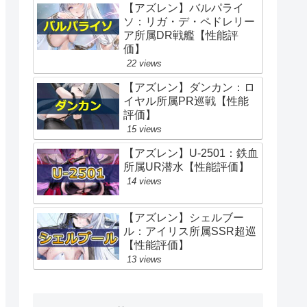
【アズレン】バルパライ
ソ：リガ・デ・ペドレリー
ア所属DR戦艦【性能評
価】
22 views
【アズレン】ダンカン：ロ
イヤル所属PR巡戦【性能
評価】
15 views
【アズレン】U-2501：鉄血
所属UR潜水【性能評価】
14 views
【アズレン】シェルブー
ル：アイリス所属SSR超巡
【性能評価】
13 views