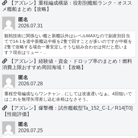
【アズレン】重桜編成構築：役割別艦船ランク・オスス
メ艦船まとめ【攻略】
匿名
2026.07.31
観戦技術に関係ない艦と新艦以外はレベルMAXなので副産別目当
てで14-1を道中新艦込中枢を2隻で回すことが多いのですが中枢を
2隻で攻略する場合一番安定しそうな組み合わせは何だと思いま
す？現在はリュー・...
【アズレン】経験値・資金・ドロップ率のまとめ！燃料
消費上限おすすめ周回海域！【攻略】
匿名
2026.07.28
重桜空母編成ならワンチャン…にしては攻速遅いなぁ。4回狙いで
はこれを無理矢理差し込む余裕はなさそう。
【アズレン】爆撃機：試作艦載型Ta_152_C-1／R14[T0]
【性能評価】
匿名
2026.07.25