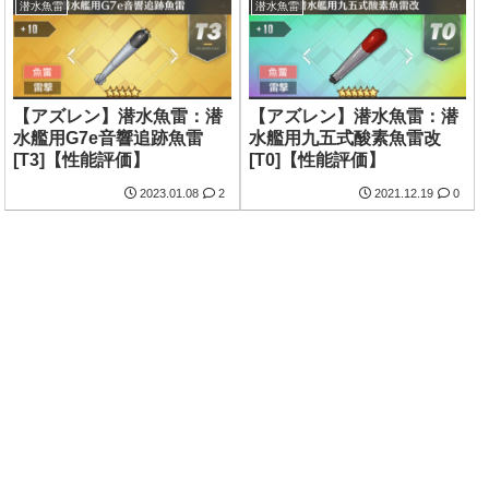
潜水魚雷
潜水魚雷
【アズレン】潜水魚雷：潜
【アズレン】潜水魚雷：潜
水艦用G7e音響追跡魚雷
水艦用九五式酸素魚雷改
[T3]【性能評価】
[T0]【性能評価】
2023.01.08
2
2021.12.19
0