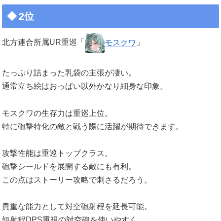
2位
北方連合所属UR重巡「
モスクワ
」
たっぷり詰まった乳袋の主張が凄い。
通常立ち絵はおっぱい以外かなり細身な印象。
モスクワの生存力は重巡上位。
特に砲撃特化の敵と戦う際に活躍が期待できます。
攻撃性能は重巡トップクラス。
砲撃シールドを展開する敵にも有利。
この点はストーリー攻略で刺さるだろう。
貴重な能力として対空砲射程を延長可能。
短射程DPS重視の対空砲を使いやすく、