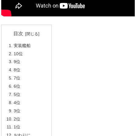
目次
実装艦船
10位
9位
8位
7位
6位
5位
4位
3位
2位
1位
おわりに