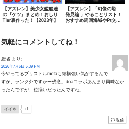
【アズレン】美少女艦船達
【アズレン】「幻像の塔
の『ケツ』まとめ！おしり
発見編 」やることリスト！
Tier表作った！【2023年】
おすすめ周回海域やPt交換
優先度を紹介！【イベン
ト】
気軽にコメントしてね！
匿名
より:
2026年7月6日 5:39 PM
今やってるブリストルmetaも結構強い気がするんで
すが、ランク外ですかー残念。doaコラボあんまり興味なか
ったんですが、粒揃いだったんですね。
イイネ
+1
返信