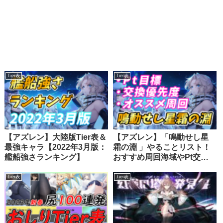
Tier表
Tier表
【アズレン】大陸版Tier表＆
【アズレン】「鳴動せし星
最強キャラ【2022年3月版：
霜の淵 」やることリスト！
艦船強さランキング】
おすすめ周回海域やPt交換
優先度を紹介！【イベン
ト】
Tier表
Tier表