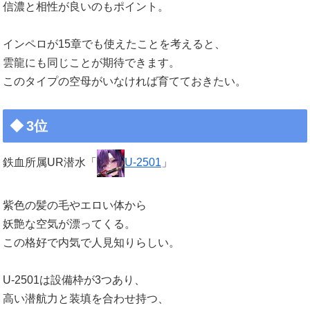
信濃と相性が良いのもポイント。
インペロが15章でも使えたことを考えると、
雲龍にも同じことが期待できます。
このタイプの空母がいなければ育てておきたい。
3位
鉄血所属UR潜水「
U-2501
」
紫色の髪の毛やエロい体から
妖艶な空気が漂ってくる。
この格好で内気で人見知りらしい。
U-2501は設備枠が3つあり、
高い潜航力と装填を合わせ持つ、