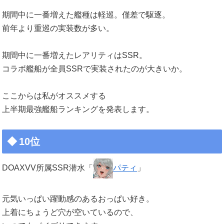
期間中に一番増えた艦種は軽巡。僅差で駆逐。
前年より重巡の実装数が多い。
期間中に一番増えたレアリティはSSR。
コラボ艦船が全員SSRで実装されたのが大きいか。
ここからは私がオススメする
上半期最強艦船ランキングを発表します。
10位
DOAXVV所属SSR潜水「
パティ
」
元気いっぱい躍動感のあるおっぱい好き。
上着にちょうど穴が空いているので、