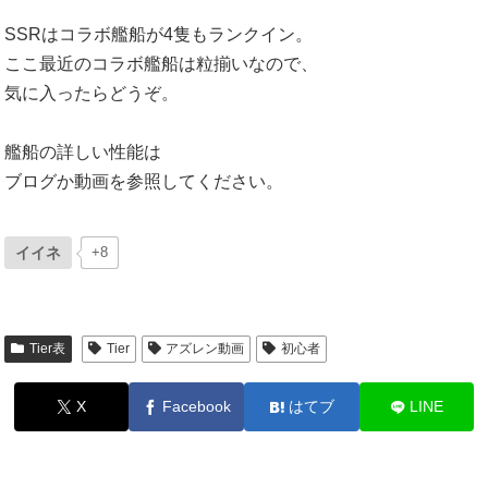
SSRはコラボ艦船が4隻もランクイン。
ここ最近のコラボ艦船は粒揃いなので、
気に入ったらどうぞ。
艦船の詳しい性能は
ブログか動画を参照してください。
イイネ
+8
Tier表
Tier
アズレン動画
初心者
X
Facebook
はてブ
LINE