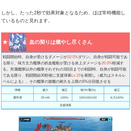
しかし、たった2秒で効果対象となるため、ほぼ常時機能し
ているものと見れます。
血の契りは燃やし尽くさん
戦闘開始時、自身が受けるダメージが
10.0%
ダウン。自身が戦闘可能であ
る限り、味方主力艦隊の鉄血艦船が受ける炎上ダメージを
20.0%
軽減す
る。所属艦隊以外の艦隊それぞれの3回目までの戦闘時、自身が戦闘可能
である限り、戦闘開始30秒後に支援弾幕
Lv.10
を展開し（威力はスキルレ
ベルによる）、その艦隊の旗艦の耐久を上限の5%分回復させる
弾種
威力
補正
軽/中/重(%)
修正
通常弾
35×48
100%
100/100/100
火力100%
支援弾幕