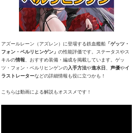
アズールレーン（アズレン）に登場する鉄血艦船
「ゲッツ・
フォン・ベルリヒンゲン」
の性能評価です。ステータスやス
キルの
情報
、おすすめ装備・編成を掲載しています。ゲッ
ツ・フォン・ベルリヒンゲンの
入手方法
や
進水日
、
声優
や
イ
ラストレーター
などの詳細情報も役に立つかも！
こちらは動画による解説もオススメです！