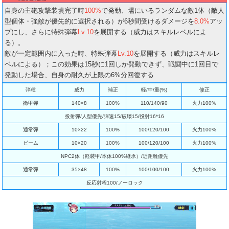
自身の主砲攻撃装填完了時
100%
で発動、場にいるランダムな敵1体（敵人
型個体・強敵が優先的に選択される）が6秒間受けるダメージを
8.0%
アッ
プにし、さらに特殊弾幕
Lv.10
を展開する（威力はスキルレベルによ
る）。
敵が一定範囲内に入った時、特殊弾幕
Lv.10
を展開する（威力はスキルレ
ベルによる）；この効果は15秒に1回しか発動できず、戦闘中に1回目で
発動した場合、自身の耐久が上限の6%分回復する
弾種
威力
補正
軽/中/重(%)
修正
徹甲弾
140×8
100%
110/140/90
火力100%
投射弾/人型優先/弾速15/破壊15/投射16*16
通常弾
10×22
100%
100/120/100
火力100%
ビーム
10×20
100%
100/120/100
火力100%
NPC2体（軽装甲/本体100%継承）/近距離優先
通常弾
35×48
100%
100/100/100
火力100%
反応射程100/ノーロック