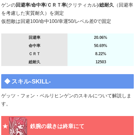
ゲンの
回避率
/
命中率
/
ＣＲＴ率
(クリティカル)/
総耐久
（回避率
を考慮した実質耐久）を測定
仮想敵は回避100/命中100/幸運50/レベル差0で固定
回避率
20.06%
命中率
50.69%
ＣＲＴ
8.22%
総耐久
12503
スキル-SKILL-
ゲッツ・フォン・ベルリヒンゲンのスキルについて解説しま
す。
鉄腕の裁きは終章にて