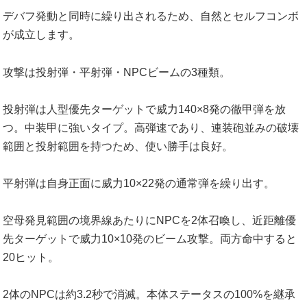
デバフ発動と同時に繰り出されるため、自然とセルフコンボ
が成立します。
攻撃は投射弾・平射弾・NPCビームの3種類。
投射弾は人型優先ターゲットで威力140×8発の徹甲弾を放
つ。中装甲に強いタイプ。高弾速であり、連装砲並みの破壊
範囲と投射範囲を持つため、使い勝手は良好。
平射弾は自身正面に威力10×22発の通常弾を繰り出す。
空母発見範囲の境界線あたりにNPCを2体召喚し、近距離優
先ターゲットで威力10×10発のビーム攻撃。両方命中すると
20ヒット。
2体のNPCは約3.2秒で消滅。本体ステータスの100%を継承