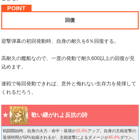
回復
迎撃弾幕の初回発動時、自身の耐久を6％回復する。
高耐久の艦船なので、一度の発動で耐久600以上の回復が見
込めます。
連戦で毎回発動できれば、意外と侮れない生存力を発揮して
くれるだろう。
歌い継がれよ反抗の詩
戦闘開始時、自身の火力・命中・装填が
15.0%
アップ。自身の主砲攻撃の
装填時間が50%短縮されるが、主砲攻撃によるダメージが
45.0%
ダウン。