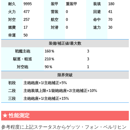
耐久
9995
装甲
重装甲
装填
180
火力
477
雷装
0
回避
41
対空
257
航空
0
命中
70
燃費
17
対潜
0
速力
30
幸運
50
装備/補正値/最大数
戦艦主砲
160％
3
駆逐・軽巡
210％
3
対空砲
90％
1
限界突破
初段
主砲砲座+1/主砲補正+5%
二段
主砲装填上限+1/副砲砲座+2/主砲補正+10%
三段
主砲砲座+1/主砲補正+15%
性能測定
参考程度に上記ステータスからゲッツ・フォン・ベルリヒン