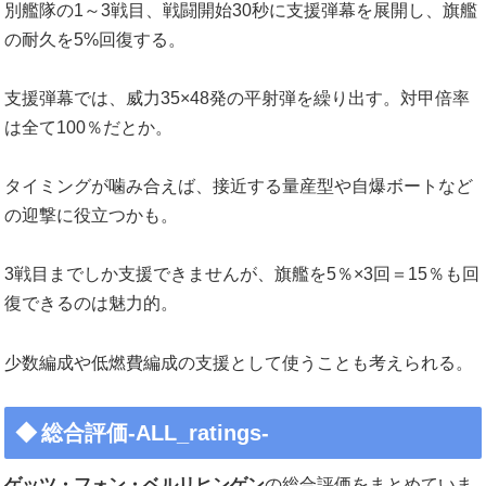
別艦隊の1～3戦目、戦闘開始30秒に支援弾幕を展開し、旗艦
の耐久を5%回復する。
支援弾幕では、威力35×48発の平射弾を繰り出す。対甲倍率
は全て100％だとか。
タイミングが噛み合えば、接近する量産型や自爆ボートなど
の迎撃に役立つかも。
3戦目までしか支援できませんが、旗艦を5％×3回＝15％も回
復できるのは魅力的。
少数編成や低燃費編成の支援として使うことも考えられる。
総合評価-ALL_ratings-
ゲッツ・フォン・ベルリヒンゲン
の総合評価をまとめていま