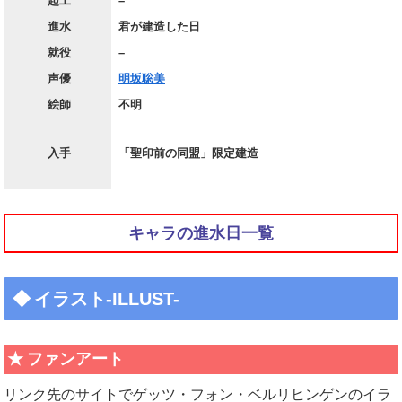
起工
–
進水
君が建造した日
就役
–
声優
明坂聡美
絵師
不明
入手
「聖印前の同盟」限定建造
キャラの進水日一覧
イラスト-ILLUST-
ファンアート
リンク先のサイトでゲッツ・フォン・ベルリヒンゲンのイラ