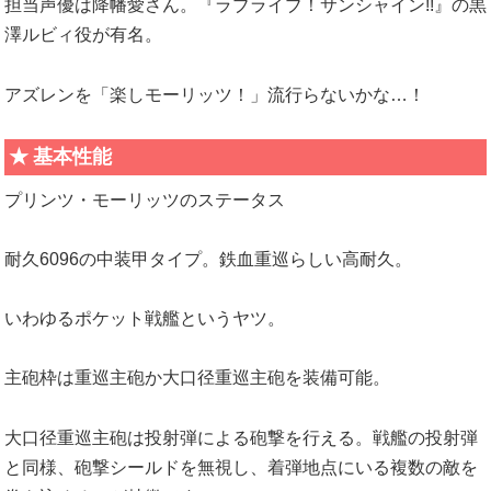
担当声優は降幡愛さん。『ラブライブ！サンシャイン!!』の黒
澤ルビィ役が有名。
アズレンを「楽しモーリッツ！」流行らないかな…！
基本性能
プリンツ・モーリッツのステータス
耐久6096の中装甲タイプ。鉄血重巡らしい高耐久。
いわゆるポケット戦艦というヤツ。
主砲枠は重巡主砲か大口径重巡主砲を装備可能。
大口径重巡主砲は投射弾による砲撃を行える。戦艦の投射弾
と同様、砲撃シールドを無視し、着弾地点にいる複数の敵を