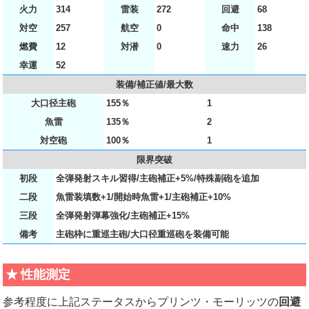
火力
314
雷装
272
回避
68
対空
257
航空
0
命中
138
燃費
12
対潜
0
速力
26
幸運
52
装備/補正値/最大数
大口径主砲
155％
1
魚雷
135％
2
対空砲
100％
1
限界突破
初段
全弾発射スキル習得/主砲補正+5%/特殊副砲を追加
二段
魚雷装填数+1/開始時魚雷+1/主砲補正+10%
三段
全弾発射弾幕強化/主砲補正+15%
備考
主砲枠に重巡主砲/大口径重巡砲を装備可能
性能測定
参考程度に上記ステータスからプリンツ・モーリッツの
回避