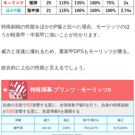
特殊副砲の性能をほかのP級と比べた場合、モーリッツのほ
うが軽装甲・中装甲に強いことが分かります。
威力と攻速に優れるため、重装甲DPSもモーリッツが勝る。
総合的に上位の性能と言えるでしょう。
特殊弾幕-プリンツ・モーリッツII
自身の主砲で
6回
攻撃する度に、全弾発射-P級IIを行う。自身の特殊副砲
が
10回
攻撃する度に、魚雷弾幕IIを展開する
弾種
威力
補正
軽/中/重(%)
修正
徹甲弾
40×24
100%
75/110/75
火力100%