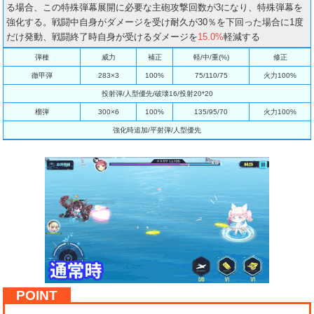
る場合、この特殊弾幕展開に必要な主砲攻撃回数が3になり、特殊弾幕を
強化する。戦闘中自身がダメージを受け耐久が30％を下回った場合に1度
だけ発動、戦闘終了時自身が受けるダメージを
15.0%
軽減する
弾種
威力
補正
軽/中/重(%)
修正
徹甲弾
283×3
100%
75/110/75
火力100%
投射弾/人型優先/破壊16/投射20*20
榴弾
300×6
100%
135/95/70
火力100%
強化時追加/平射弾/人型優先