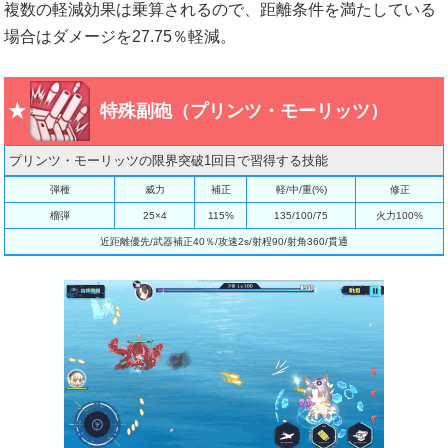
複数の軽減効果は乗算されるので、距離条件を満たしている
場合はダメージを27.75％軽減。
特殊副砲（プリンツ・モーリッツ）
プリンツ・モーリッツの限界突破1回目で習得する技能
弾種
威力
補正
軽/中/重(%)
修正
榴弾
25×4
115%
135/100/75
火力100%
近距離優先/武器補正40％/攻速2s/射程90/射角360/貫通