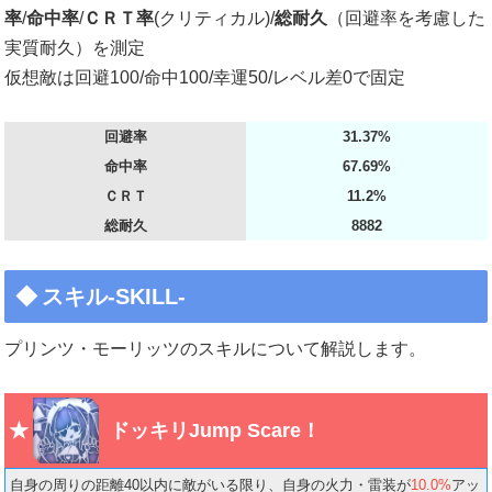
率
/
命中率
/
ＣＲＴ率
(クリティカル)/
総耐久
（回避率を考慮した
実質耐久）を測定
仮想敵は回避100/命中100/幸運50/レベル差0で固定
回避率
31.37%
命中率
67.69%
ＣＲＴ
11.2%
総耐久
8882
スキル-SKILL-
プリンツ・モーリッツのスキルについて解説します。
ドッキリJump Scare！
自身の周りの距離40以内に敵がいる限り、自身の火力・雷装が
10.0%
アッ