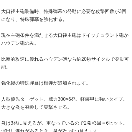
大口径主砲装備時、特殊弾幕の発動に必要な攻撃回数が3回
になり、特殊弾幕を強化する。
現在主砲条件を満たせる大口径主砲はドイッチュラント砲か
ハウデン砲のみ。
比較的攻速に優れるハウデン砲なら約20秒サイクルで発動可
能。
強化後の特殊弾幕は榴弾が追加されます。
人型優先ターゲット、威力300×6発、軽装甲に強いタイプ。
大きな炎を召喚して突撃させる。
炎は3発に見えるが、重なっているので2発×3回＝6ヒット。
演出に遅れがあるとき、炎が2つずつ見えます。