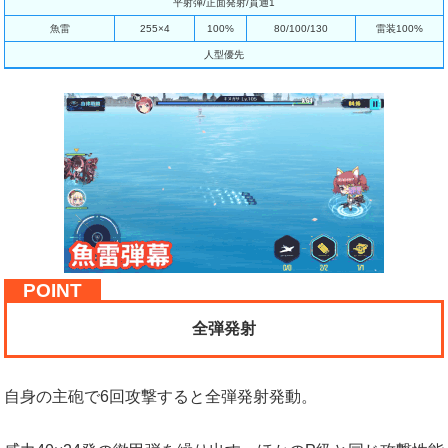
平射弾/正面発射/貫通1
魚雷
255×4
100%
80/100/130
雷装100%
人型優先
全弾発射
自身の主砲で6回攻撃すると全弾発射発動。