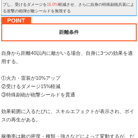
プし、受けるダメージを
15.0%
軽減させ、さらに自身の特殊副砲兵装によ
る攻撃の砲弾が敵シールドを無視する
距離条件
自身から距離40以内に敵がいる場合、自身に3つの効果を適
用する。
①火力・雷装が10%アップ
②受けるダメージ15%軽減
③特殊副砲が砲撃シールドを貫通
効果範囲に入るたびに、スキルエフェクトが表示され、ボイ
スの再生がある。
稼働率は敵の密度・種類・強さなどによって変動するが、だ