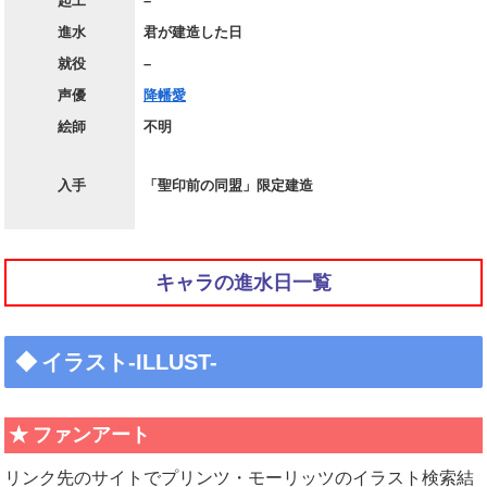
起工
–
進水
君が建造した日
就役
–
声優
降幡愛
絵師
不明
入手
「聖印前の同盟」限定建造
キャラの進水日一覧
イラスト-ILLUST-
ファンアート
リンク先のサイトでプリンツ・モーリッツのイラスト検索結