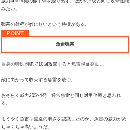
威力40×24発の徹甲弾を繰り出す。ほかのP級と同じ攻撃性能
みたい。
弾幕の射程が妙に短いという特徴がある。
魚雷弾幕
自身の特殊副砲で10回攻撃すると魚雷弾幕発動。
敵に向かって収束する魚雷を放つ。
おそらく威力255×4発、通常魚雷と同じ対甲倍率と思われ
る。
ようやく魚雷型重巡の弱さを認識したのか、魚雷の威力がめ
ちゃくちゃ高いようだ。