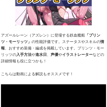
アズールレーン（アズレン）に登場する鉄血艦船
「プリン
ツ・モーリッツ」
の性能評価です。ステータスやスキルの
情
報
、おすすめ装備・編成を掲載しています。プリンツ・モー
リッツの
入手方法
や
進水日
、
声優
や
イラストレーター
などの
詳細情報も役に立つかも！
こちらは動画による解説もオススメです！