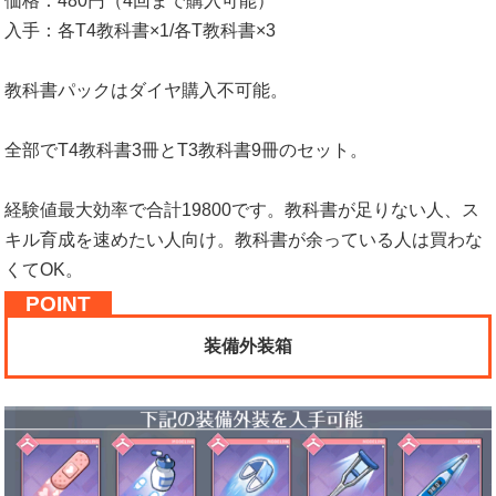
価格：480円（4回まで購入可能）
入手：各T4教科書×1/各T教科書×3
教科書パックはダイヤ購入不可能。
全部でT4教科書3冊とT3教科書9冊のセット。
経験値最大効率で合計19800です。教科書が足りない人、ス
キル育成を速めたい人向け。教科書が余っている人は買わな
くてOK。
装備外装箱