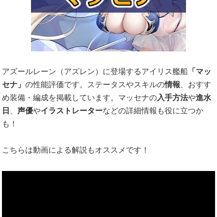
アズールレーン（アズレン）に登場するアイリス艦船
「マッ
セナ」
の性能評価です。ステータスやスキルの
情報
、おすす
め装備・編成を掲載しています。マッセナの
入手方法
や
進水
日
、
声優
や
イラストレーター
などの詳細情報も役に立つか
も！
こちらは動画による解説もオススメです！