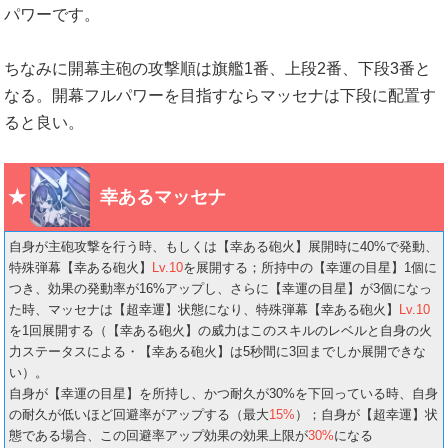
パワーです。
ちなみに開幕主砲の攻撃順は旗艦1番、上段2番、下段3番と
なる。開幕フルパワーを目指すならマッセナは下段に配置す
ると良い。
幸あるマッセナ
自身が主砲攻撃を行う時、もしくは【幸ある砲火】展開時に40%で発動、
特殊弾幕【幸ある砲火】
Lv.10
を展開する；所持中の【幸運の目星】1個に
つき、効果の発動率が16%アップし、さらに【幸運の目星】が3個になっ
た時、マッセナは【超幸運】状態になり、特殊弾幕【幸ある砲火】
Lv.10
を1回展開する（【幸ある砲火】の威力はこのスキルのレベルと自身の火
力ステータスによる・【幸ある砲火】は5秒間に3回までしか展開できな
い）。
自身が【幸運の目星】を所持し、かつ耐久が30%を下回っている時、自身
の耐久が低いほど回避率がアップする（最大
15%
）；自身が【超幸運】状
態である場合、この回避率アップ効果の効果上限が
30%
になる