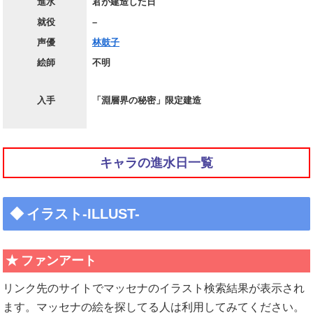
進水
君が建造した日
就役
–
声優
林鼓子
絵師
不明
入手
「淵層界の秘密」限定建造
キャラの進水日一覧
イラスト-ILLUST-
ファンアート
リンク先のサイトでマッセナのイラスト検索結果が表示され
ます。マッセナの絵を探してる人は利用してみてください。