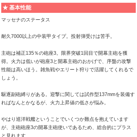
基本性能
マッセナのステータス
耐久7000以上の中装甲タイプ。投射弾受けは苦手。
主砲は補正135％の砲座3。限界突破1回目で開幕主砲を獲
得。火力は低いが砲座3と開幕主砲のおかげで、序盤の攻撃
性能は高いほう。雑魚戦やエリート狩りで活躍してくれるで
しょう。
駆逐副砲縛りがある。迎撃に関しては試作型137mmを装備す
ればなんとかなるが、火力上昇値の低さが悩み。
やはり巡洋戦艦ということでいくつか難点を抱えています
が、主砲砲座3の開幕主砲使いであるため、総合的にプラス
と見れます