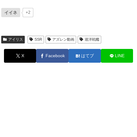
イイネ
+2
アイリス
SSR
アズレン動画
巡洋戦艦
X
Facebook
はてブ
LINE