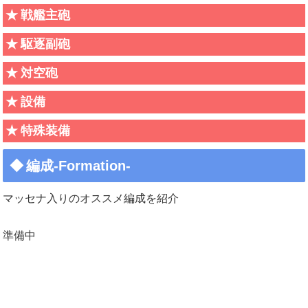
戦艦主砲
駆逐副砲
対空砲
設備
特殊装備
編成-Formation-
マッセナ入りのオススメ編成を紹介
準備中