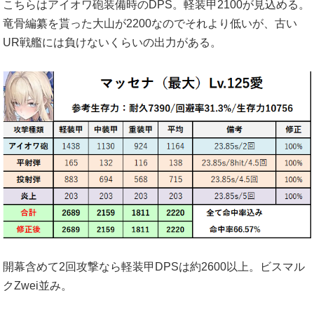
こちらはアイオワ砲装備時のDPS。軽装甲2100が見込める。
竜骨編纂を貰った大山が2200なのでそれより低いが、古い
UR戦艦には負けないくらいの出力がある。
開幕含めて2回攻撃なら軽装甲DPSは約2600以上。ビスマル
クZwei並み。