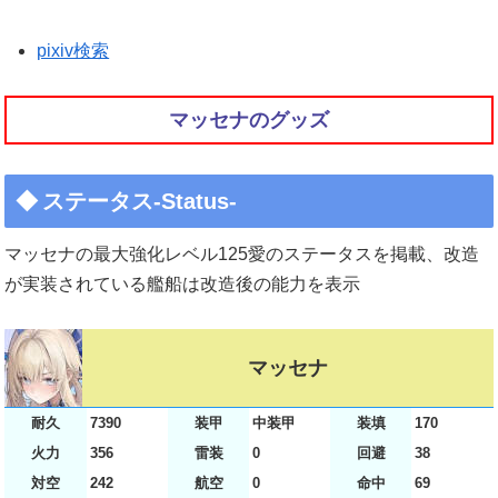
pixiv検索
マッセナのグッズ
ステータス-Status-
マッセナの最大強化レベル125愛のステータスを掲載、改造
が実装されている艦船は改造後の能力を表示
マッセナ
耐久
7390
装甲
中装甲
装填
170
火力
356
雷装
0
回避
38
対空
242
航空
0
命中
69