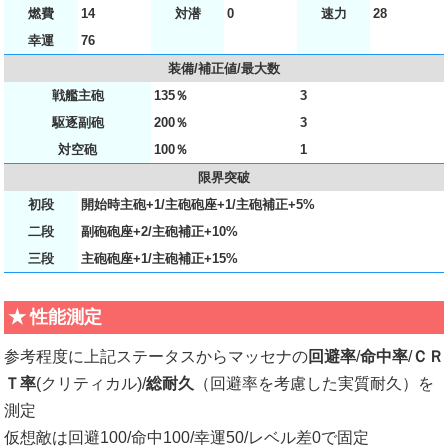
燃費
14
対潜
0
速力
28
幸運
76
装備/補正値/最大数
戦艦主砲
135％
3
駆逐副砲
200％
3
対空砲
100％
1
限界突破
初段
開始時主砲+1/主砲砲座+1/主砲補正+5%
二段
副砲砲座+2/主砲補正+10%
三段
主砲砲座+1/主砲補正+15%
性能測定
参考程度に上記ステータスからマッセナの
回避率
/
命中率
/
ＣＲ
Ｔ率
(クリティカル)/
総耐久
（回避率を考慮した実質耐久）を
測定
仮想敵は回避100/命中100/幸運50/レベル差0で固定