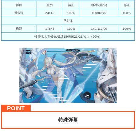
弾種
威力
補正
軽/中/重(%)
修正
通常弾
23×42
100%
100/80/70
100%
平射弾
榴弾
175×4
100%
140/110/90
100%
投射弾/人型優先/破壊15/投射21*21/炎上（50%）
特殊弾幕