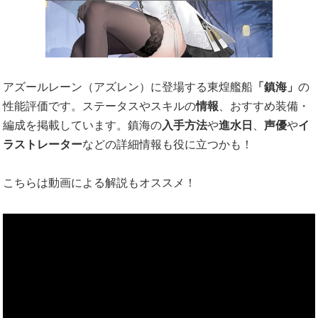
アズールレーン（アズレン）に登場する東煌艦船
「鎮海」
の
性能評価です。ステータスやスキルの
情報
、おすすめ装備・
編成を掲載しています。鎮海の
入手方法
や
進水日
、
声優
や
イ
ラストレーター
などの詳細情報も役に立つかも！
こちらは動画による解説もオススメ！