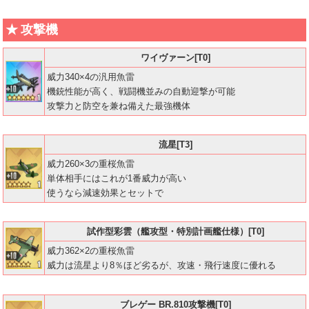
攻撃機
ワイヴァーン[T0]
威力340×4の汎用魚雷
機銃性能が高く、戦闘機並みの自動迎撃が可能
攻撃力と防空を兼ね備えた最強機体
流星[T3]
威力260×3の重桜魚雷
単体相手にはこれが1番威力が高い
使うなら減速効果とセットで
試作型彩雲（艦攻型・特別計画艦仕様）[T0]
威力362×2の重桜魚雷
威力は流星より8％ほど劣るが、攻速・飛行速度に優れる
ブレゲー BR.810攻撃機[T0]