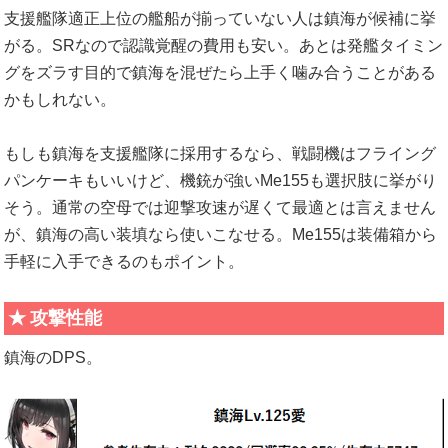
支援艦隊適正上位の艦船が揃っていない人は鎮海が候補に挙
がる。SRなので認識覚醒の費用も安い。あとは発艦タイミン
グをズラす目的で鎮海を混ぜたら上手く噛み合うことがある
かもしれない。
もしも鎮海を支援艦隊に採用するなら、戦闘機はフライング
パンケーキもいいけど、機銃が強いMe155も選択肢に挙がり
そう。通常の空母では迎撃攻速が遅くて最適とは言えません
が、鎮海の高い装填なら使いこなせる。Me155は装備箱から
手軽に入手できるのもポイント。
攻撃性能
鎮海のDPS。