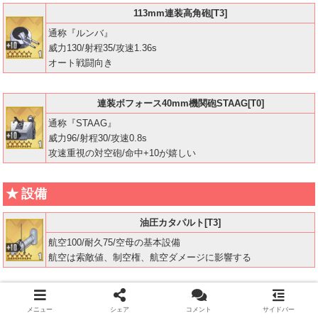
113mm連装高角砲[T3]
通称『ルンバ』
威力130/射程35/攻速1.36s
オート戦闘向き
連装ボフォース40mm機関砲STAAG[T0]
通称『STAAG』
威力96/射程30/攻速0.8s
攻速重視の対空砲/命中+10が嬉しい
設備
油圧カタパルト[T3]
航空100/耐久75/空母の基本設備
航空は索敵値、制空権、航空ダメージに影響する
ホーミングビーコン[T0]
メニュー
シェア
コメント
サイドバー
航空60/航空リロード4％短縮