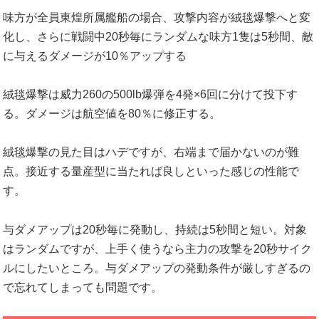
味方が全員東煌所属艦船の場合、攻撃内容が絨毯爆撃へと変
化し、さらに戦闘中20秒毎にランダムな味方1隻は5秒間、敵
に与えるダメージが10％アップする
絨毯爆撃は威力260の500lb爆弾を4発×6回に分けて投下す
る。ダメージは航空値を80％に修正する。
絨毯爆撃の見た目はハデですが、右端まで届かないのが難
点。接近する量産型に当たれば良しといった感じの性能で
す。
与ダメアップは20秒毎に発動し、持続は5秒間と短い。対象
はランダムですが、上手く使うなら主力の攻撃を20秒サイク
ルにしたいところ。与ダメアップの発動条件が厳しすぎるの
で忘れてしまっても問題です。