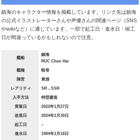
鎮海のキャラクター情報を掲載しています。リンク先は鎮海
の公式イラストレーターさんや声優さんの関連ページ（SNS
やwikiなど）に通じています。一部で起工日・進水日・竣工
日が間違っているかもしれないので注意。
鎮海
艦船
ROC Chen Hai
艦種
軽母
陣営
東煌
レアリティ
SR→SSR
入手方法
特型建造
実装日
2022年1月27日
改造日
2024年1月30日
起工日
–
進水日
1904年1月18日