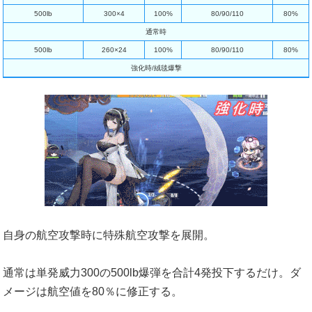
500lb
300×4
100%
80/90/110
80%
通常時
500lb
260×24
100%
80/90/110
80%
強化時/絨毯爆撃
自身の航空攻撃時に特殊航空攻撃を展開。
通常は単発威力300の500lb爆弾を合計4発投下するだけ。ダ
メージは航空値を80％に修正する。