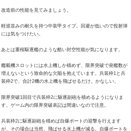
改造前の性能を見てみましょう。
軽巡並みの耐久を持つ中装甲タイプ。回避が低いので投射弾
には気をつけたい。
あとは重桜駆逐艦のような酷い対空性能が気になります。
艦載機スロットには水上機しか積めず、限界突破で発艦数が
増えないという致命的な欠陥を抱えています。兵装枠1と兵
装枠2で、合計2機の水上機を飛ばせるだけ。かなしい。
限界突破1回目で兵装枠2に駆逐副砲を積めるようになりま
す。ゲーム内の限界突破表記は間違いなので注意。
兵装枠2に駆逐副砲を積めば自爆ボートの迎撃を行えます
が、その場合は当然、飛ばせる水上機が減る。自爆ボートを