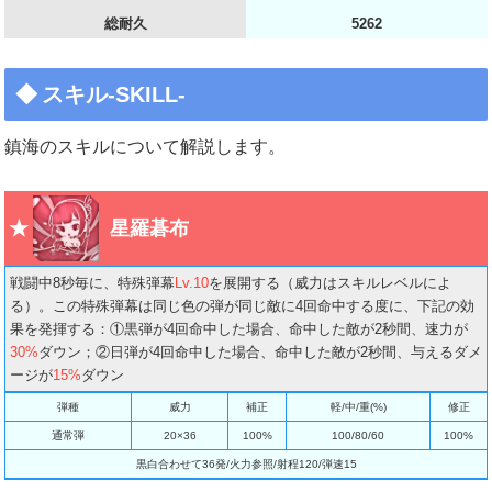
総耐久
5262
スキル-SKILL-
鎮海のスキルについて解説します。
星羅碁布
戦闘中8秒毎に、特殊弾幕
Lv.10
を展開する（威力はスキルレベルによ
る）。この特殊弾幕は同じ色の弾が同じ敵に4回命中する度に、下記の効
果を発揮する：①黒弾が4回命中した場合、命中した敵が2秒間、速力が
30%
ダウン；②日弾が4回命中した場合、命中した敵が2秒間、与えるダメ
ージが
15%
ダウン
弾種
威力
補正
軽/中/重(%)
修正
通常弾
20×36
100%
100/80/60
100%
黒白合わせて36発/火力参照/射程120/弾速15