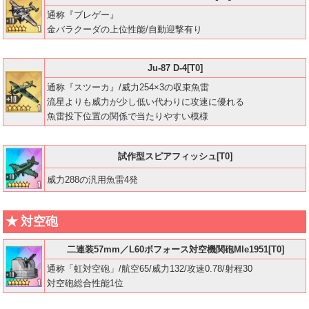
通称『ブレゲー』
金バラクーダの上位性能/自動迎撃有り
Ju-87 D-4[T0]
通称『スツーカ』/威力254×3の収束魚雷
流星よりも威力が少し低い代わりに攻速に優れる
魚雷投下位置の関係で当たりやすい模様
試作型スピアフィッシュ[T0]
威力288の汎用魚雷4発
対空砲
二連装57mm／L60ボフォース対空機関砲Mle1951[T0]
通称「虹対空砲」/航空65/威力132/攻速0.78/射程30
対空砲総合性能1位