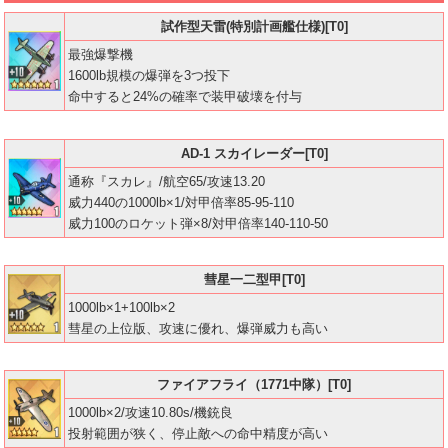
試作型天雷(特別計画艦仕様)[T0]
最強爆撃機
1600lb規模の爆弾を3つ投下
命中すると24%の確率で装甲破壊を付与
AD-1 スカイレーダー[T0]
通称『スカレ』/航空65/攻速13.20
威力440の1000lb×1/対甲倍率85-95-110
威力100のロケット弾×8/対甲倍率140-110-50
彗星一二型甲[T0]
1000lb×1+100lb×2
彗星の上位版、攻速に優れ、爆弾威力も高い
ファイアフライ（1771中隊）[T0]
1000lb×2/攻速10.80s/機銃良
投射範囲が狭く、停止敵への命中精度が高い