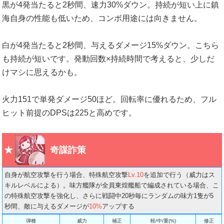
黒が4発当たると2秒間、速力30%ダウン。持続が短い上に鎮
海自身の性能も低いため、コンボ用途には向きません。
白が4発当たると2秒間、与えるダメージ15%ダウン。こちら
も持続が短いです。発動回数×持続時間で考えると、少しだ
けマシに思えるかも。
火力151で単発ダメージ50ほど。回転率に優れるため、フル
ヒット前提のDPSは225と高めです。
奇謀詐策
自身が航空攻撃を行う場合、特殊航空攻撃
Lv.10
を追加で行う（威力はス
キルレベルによる）。味方艦隊が全員東煌艦船で編成されている場合、こ
の特殊航空攻撃を強化し、さらに戦闘中20秒毎にランダムの味方1隻が5
秒間、敵に与えるダメージが
10%
アップする
弾種
威力
補正
軽/中/重(%)
修正