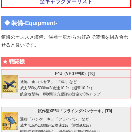
全キャラクターリスト
装備-Equipment-
鎮海のオススメ装備、候補一覧からお好みで装備を組み合わ
せると良いです。
戦闘機
F4U（VF-17中隊）[T0]
通称「金コルセア」「F4U」など
威力380の500lb×2/攻速10.2s（迎撃10.2s）
航空攻撃時、8秒間味方艦隊の対空が5%アップ
試作型XF5U「フライングパンケーキ」[T0]
通称「パンケーキ」「フライパン」など
威力416の1000lb×2/攻速11s（迎撃9.01s）
戦場滞在時間が長く、総合的な迎撃性能が高い。