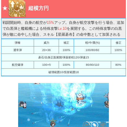
縦横方円
戦闘開始時、自身の航空が
15%
アップ。自身が航空攻撃を行う場合、追加
で白黒弾と艦載機による特殊攻撃
Lv.10
を展開する。この特殊攻撃の白黒
弾が敵に命中した場合、スキル【星羅碁布】の命中数として加算される
弾種
威力
補正
軽/中/重(%)
修正
通常弾
20×36
100%
100/80/60
100%
碁石/自身正面展開/弾薬射程120/弾速15
航空爆弾
100×5
100%
80/90/110
80%
破壊範囲10/投射範囲18