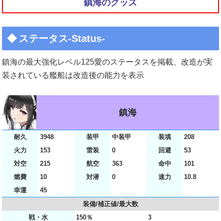
鎮海のグッズ
ステータス-Status-
鎮海の最大強化レベル125愛のステータスを掲載、改造が実
装されている艦船は改造後の能力を表示
鎮海
耐久
3948
装甲
中装甲
装填
208
火力
153
雷装
0
回避
53
対空
215
航空
363
命中
101
燃費
10
対潜
0
速力
10.8
幸運
45
装備/補正値/最大数
戦・水
150％
3