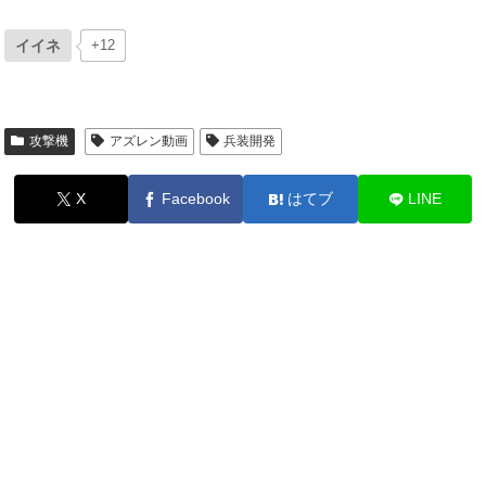
イイネ
+12
攻撃機
アズレン動画
兵装開発
X
Facebook
はてブ
LINE