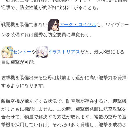
迎撃で、防空性能が約2倍に跳ね上がることも。
戦闘機を装備できない
アーク・ロイヤル
も、ワイヴァー
ンを装備すれば優秀な防空要員に早変わり。
セントー
や
イラストリアス
だと、最大8機による
自動迎撃が可能。
攻撃機を装備出来る空母は以前より遥かに高い迎撃力を発揮
するようになります。
敵航空機が飛んでくる状況で、防空艦が存在すると、迎撃機
がまともに機能しません。この時、迎撃機発艦に航空攻撃を
合わせて、物量で解決する方法が取れます。複数の空母で迎
撃機を採用していれば、それだけ多く発艦し、迎撃を成功さ