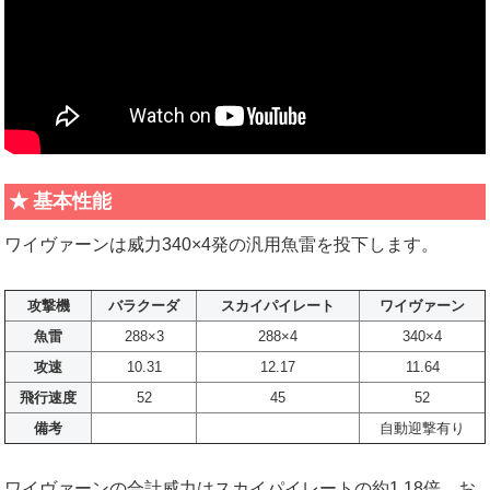
基本性能
ワイヴァーンは威力340×4発の汎用魚雷を投下します。
攻撃機
バラクーダ
スカイパイレート
ワイヴァーン
魚雷
288×3
288×4
340×4
攻速
10.31
12.17
11.64
飛行速度
52
45
52
備考
自動迎撃有り
ワイヴァーンの合計威力はスカイパイレートの約1.18倍。お