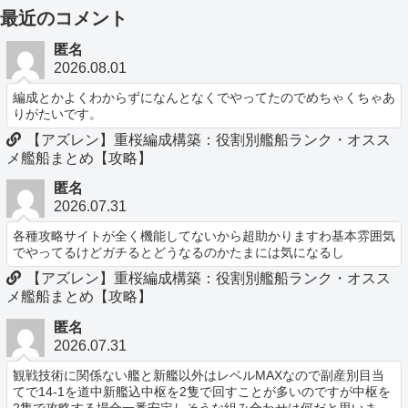
最近のコメント
匿名
2026.08.01
編成とかよくわからずになんとなくでやってたのでめちゃくちゃあ
りがたいです。
【アズレン】重桜編成構築：役割別艦船ランク・オスス
メ艦船まとめ【攻略】
匿名
2026.07.31
各種攻略サイトが全く機能してないから超助かりますわ基本雰囲気
でやってるけどガチるとどうなるのかたまには気になるし
【アズレン】重桜編成構築：役割別艦船ランク・オスス
メ艦船まとめ【攻略】
匿名
2026.07.31
観戦技術に関係ない艦と新艦以外はレベルMAXなので副産別目当
てで14-1を道中新艦込中枢を2隻で回すことが多いのですが中枢を
2隻で攻略する場合一番安定しそうな組み合わせは何だと思いま