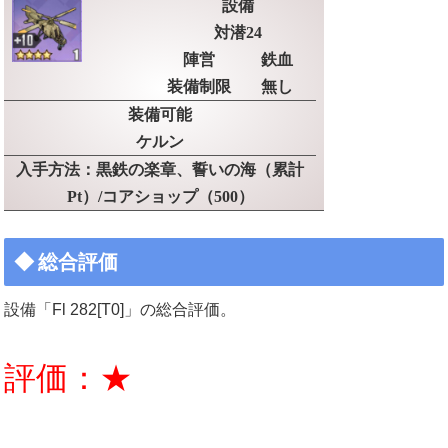
設備
対潜24
陣営
鉄血
装備制限
無し
装備可能
ケルン
入手方法：黒鉄の楽章、誓いの海（累計
Pt）/コアショップ（500）
総合評価
設備「Fl 282[T0]」の総合評価。
評価：★