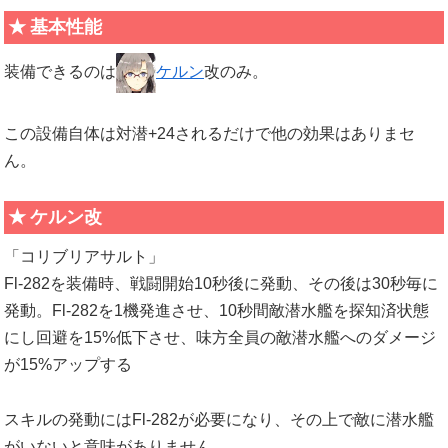
基本性能
装備できるのは
ケルン
改のみ。
この設備自体は対潜+24されるだけで他の効果はありまセ
ん。
ケルン改
「コリブリアサルト」
Fl-282を装備時、戦闘開始10秒後に発動、その後は30秒毎に
発動。Fl-282を1機発進させ、10秒間敵潜水艦を探知済状態
にし回避を15%低下させ、味方全員の敵潜水艦へのダメージ
が15%アップする
スキルの発動にはFl-282が必要になり、その上で敵に潜水艦
がいないと意味がありません。