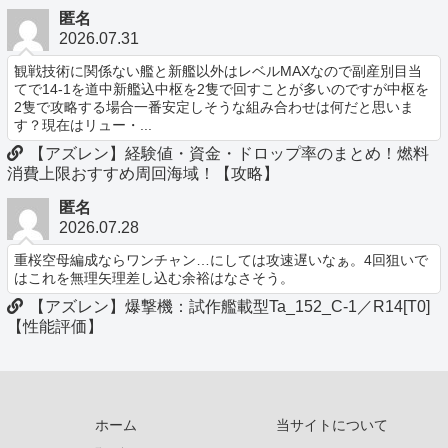
匿名
2026.07.31
観戦技術に関係ない艦と新艦以外はレベルMAXなので副産別目当
てで14-1を道中新艦込中枢を2隻で回すことが多いのですが中枢を
2隻で攻略する場合一番安定しそうな組み合わせは何だと思いま
す？現在はリュー・...
【アズレン】経験値・資金・ドロップ率のまとめ！燃料
消費上限おすすめ周回海域！【攻略】
匿名
2026.07.28
重桜空母編成ならワンチャン…にしては攻速遅いなぁ。4回狙いで
はこれを無理矢理差し込む余裕はなさそう。
【アズレン】爆撃機：試作艦載型Ta_152_C-1／R14[T0]
【性能評価】
ホーム
当サイトについて