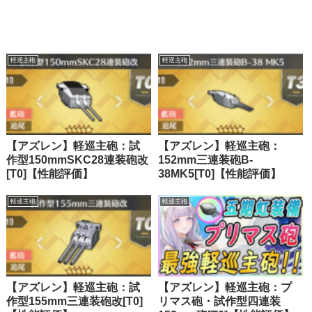
軽巡主砲
軽巡主砲
【アズレン】軽巡主砲：試
【アズレン】軽巡主砲：
作型150mmSKC28連装砲改
152mm三連装砲B-
[T0]【性能評価】
38MK5[T0]【性能評価】
軽巡主砲
軽巡主砲
【アズレン】軽巡主砲：試
【アズレン】軽巡主砲：プ
作型155mm三連装砲改[T0]
リマス砲・試作型四連装