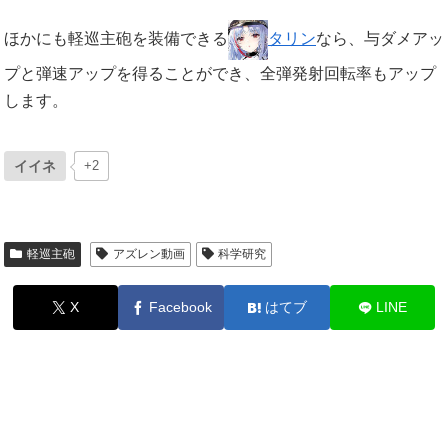
ほかにも軽巡主砲を装備できる
タリン
なら、与ダメアッ
プと弾速アップを得ることができ、全弾発射回転率もアップ
します。
イイネ
+2
軽巡主砲
アズレン動画
科学研究
X
Facebook
はてブ
LINE