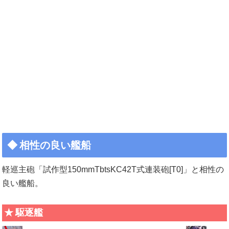
相性の良い艦船
軽巡主砲「試作型150mmTbtsKC42T式連装砲[T0]」と相性の
良い艦船。
駆逐艦