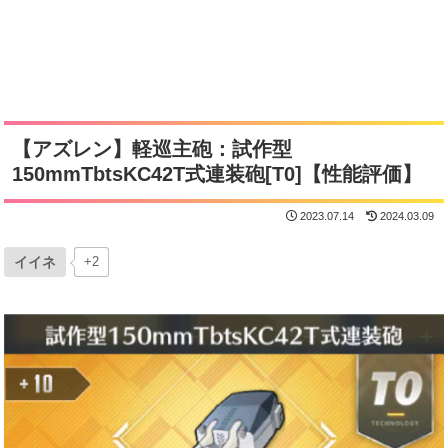
【アズレン】軽巡主砲：試作型
150mmTbtsKC42T式連装砲[T0]【性能評価】
2023.07.14
2024.03.09
イイネ
+2