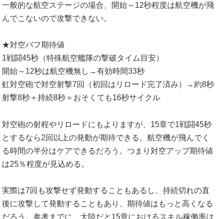
一般的な航空ステージの場合、開始～12秒程度は航空機が飛
んでこないので攻撃できない。
★対空バフ期待値
1戦闘45秒（特殊航空艦隊の撃破タイム目安）
開始～12秒は航空機無し→有効時間33秒
虹対空砲で対空射撃7回（初回はリロード完了済み）→約8秒
射撃8秒＋持続8秒＝おそくても16秒サイクル
対空砲の射程やリロードにもよりますが、15章で1戦闘45秒
とするなら2回以上の発動が期待できる。航空機が飛んでく
る時間の半分はケアできるだろう。つまり対空アップ期待値
は25％程度が見込める。
実際は7回も攻撃せず発動することもあるし、持続切れの直
後に攻撃して発動することもあり、期待値はもっと高くなる
だろう。参考までに、大陸だと15章におけるスキル稼働率は