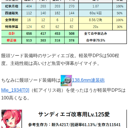
饅頭ソード装備時のサンディエゴ改。軽装甲DPSは500程
度。主砲性能は高いけど魚雷や弾幕がイマイチ。
ちなみに饅頭ソード装備時は
138.6mm連装砲
Mle_1934[T0]
（虹アイリス砲）を使ったほうが軽装甲DPSは
100高くなる。