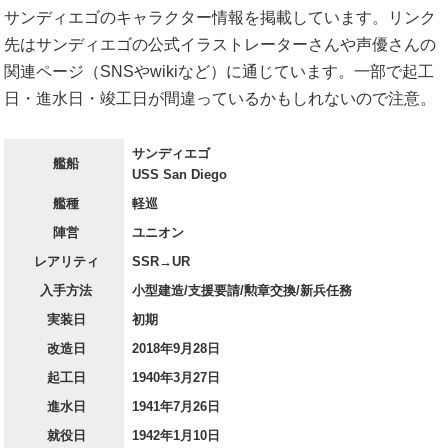
サンディエゴのキャラクター情報を掲載しています。リンク
先はサンディエゴの公式イラストレーターさんや声優さんの
関連ページ（SNSやwikiなど）に通じています。一部で起工
日・進水日・竣工日が間違っているかもしれないので注意。
サンディエゴ
艦船
USS San Diego
艦種
軽巡
陣営
ユニオン
レアリティ
SSR→UR
入手方法
小型建造/支援要請/勲章交換/新兵任務
実装日
初期
改造日
2018年9月28日
起工日
1940年3月27日
進水日
1941年7月26日
就役日
1942年1月10日