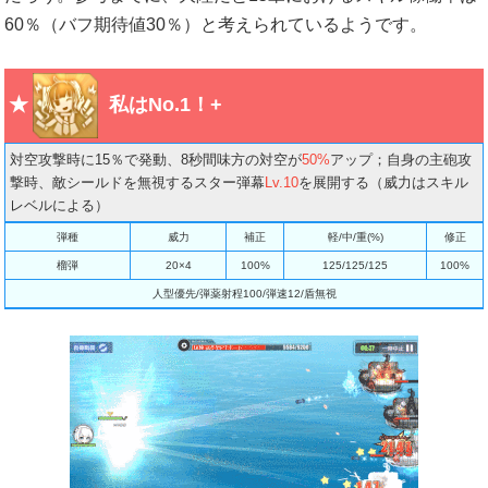
60％（バフ期待値30％）と考えられているようです。
私はNo.1！+
対空攻撃時に15％で発動、8秒間味方の対空が
50%
アップ；自身の主砲攻
撃時、敵シールドを無視するスター弾幕
Lv.10
を展開する（威力はスキル
レベルによる）
弾種
威力
補正
軽/中/重(%)
修正
榴弾
20×4
100%
125/125/125
100%
人型優先/弾薬射程100/弾速12/盾無視