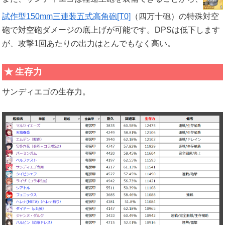
試作型150mm三連装五式高角砲[T0]
（四万十砲）の特殊対空
砲で対空砲ダメージの底上げが可能です。DPSは低下します
が、攻撃1回あたりの出力はとんでもなく高い。
生存力
サンディエゴの生存力。