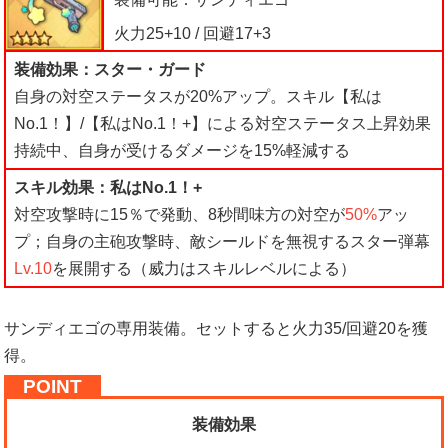
火力25+10 / 回避17+3
装備効果：スター・ガード
自身の対空ステータスが20%アップ。スキル【私は
No.1！】/【私はNo.1！+】による対空ステータス上昇効果
持続中、自身が受けるダメージを15%軽減する
スキル効果：私はNo.1！+
対空攻撃時に15％で発動、8秒間味方の対空が
50%
アッ
プ；自身の主砲攻撃時、敵シールドを無視するスター弾幕
Lv.10
を展開する（威力はスキルレベルによる）
サンディエゴの専用装備。セットすると火力35/回避20を獲
得。
装備効果