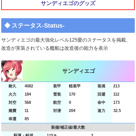
サンディエゴのグッズ
ステータス-Status-
サンディエゴの最大強化レベル125愛のステータスを掲載、
改造が実装されている艦船は改造後の能力を表示
サンディエゴ
耐久
4082
装甲
軽装甲
装填
213
火力
184
雷装
170
回避
112
対空
568
航空
0
命中
173
燃費
11
対潜
204
速力
32.5
幸運
85
装備/補正値/最大数
駆逐・軽巡
115％
2