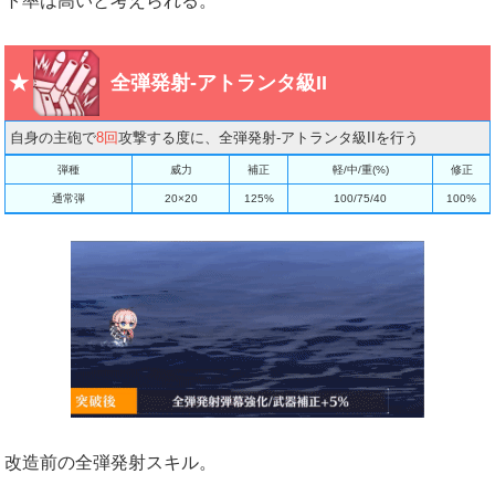
ト率は高いと考えられる。
全弾発射-アトランタ級II
自身の主砲で
8回
攻撃する度に、全弾発射-アトランタ級IIを行う
弾種
威力
補正
軽/中/重(%)
修正
通常弾
20×20
125%
100/75/40
100%
改造前の全弾発射スキル。