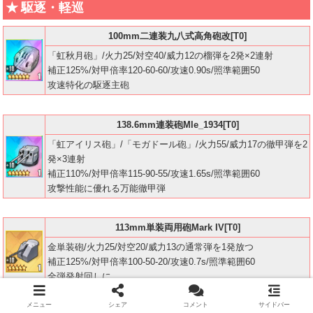
駆逐・軽巡
100mm二連装九八式高角砲改[T0]
「虹秋月砲」/火力25/対空40/威力12の榴弾を2発×2連射
補正125%/対甲倍率120-60-60/攻速0.90s/照準範囲50
攻速特化の駆逐主砲
138.6mm連装砲Mle_1934[T0]
「虹アイリス砲」/「モガドール砲」/火力55/威力17の徹甲弾を2
発×3連射
補正110%/対甲倍率115-90-55/攻速1.65s/照準範囲60
攻撃性能に優れる万能徹甲弾
113mm単装両用砲Mark IV[T0]
金単装砲/火力25/対空20/威力13の通常弾を1発放つ
補正125%/対甲倍率100-50-20/攻速0.7s/照準範囲60
全弾発射回しに
メニュー
シェア
コメント
サイドバー