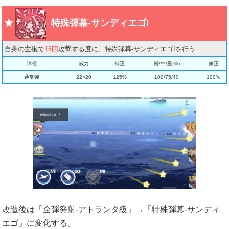
特殊弾幕-サンディエゴI
自身の主砲で
16回
攻撃する度に、特殊弾幕-サンディエゴIを行う
弾種
威力
補正
軽/中/重(%)
修正
通常弾
22×20
125%
100/75/40
100%
改造後は「全弾発射-アトランタ級」→「特殊弾幕-サンディ
エゴ」に変化する。