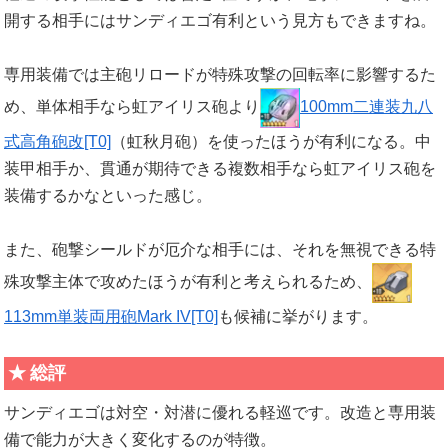
開する相手にはサンディエゴ有利という見方もできますね。
専用装備では主砲リロードが特殊攻撃の回転率に影響するた
め、単体相手なら虹アイリス砲より
100mm二連装九八
式高角砲改[T0]
（虹秋月砲）を使ったほうが有利になる。中
装甲相手か、貫通が期待できる複数相手なら虹アイリス砲を
装備するかなといった感じ。
また、砲撃シールドが厄介な相手には、それを無視できる特
殊攻撃主体で攻めたほうが有利と考えられるため、
113mm単装両用砲Mark IV[T0]
も候補に挙がります。
総評
サンディエゴは対空・対潜に優れる軽巡です。改造と専用装
備で能力が大きく変化するのが特徴。