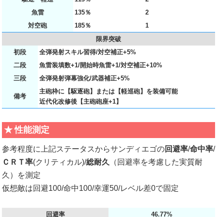
魚雷
135％
2
対空砲
185％
1
限界突破
初段
全弾発射スキル習得/対空補正+5%
二段
魚雷装填数+1/開始時魚雷+1/対空補正+10%
三段
全弾発射弾幕強化/武器補正+5%
主砲枠に【駆逐砲】または【軽巡砲】を装備可能
備考
近代化改修後【主砲砲座+1】
性能測定
参考程度に上記ステータスからサンディエゴの
回避率
/
命中率
/
ＣＲＴ率
(クリティカル)/
総耐久
（回避率を考慮した実質耐
久）を測定
仮想敵は回避100/命中100/幸運50/レベル差0で固定
回避率
46.77%