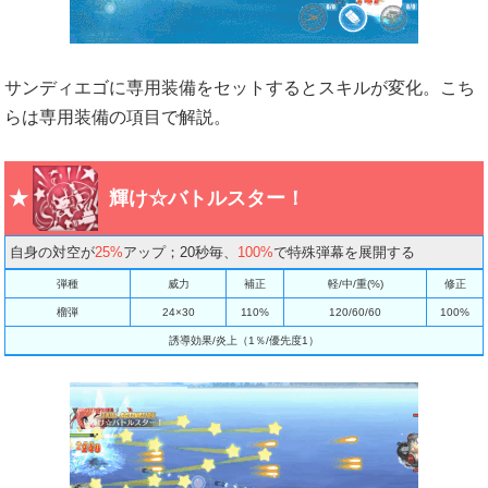
サンディエゴに専用装備をセットするとスキルが変化。こち
らは専用装備の項目で解説。
輝け☆バトルスター！
自身の対空が
25%
アップ；20秒毎、
100%
で特殊弾幕を展開する
弾種
威力
補正
軽/中/重(%)
修正
榴弾
24×30
110%
120/60/60
100%
誘導効果/炎上（1％/優先度1）