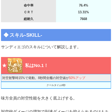
命中率
76.4%
ＣＲＴ
13.31%
総耐久
7668
スキル-SKILL-
サンディエゴのスキルについて解説します。
私はNo.1！
対空射撃時15%で発動。8秒間全艦の対空値が
50%アップ
クールタイム8秒
味方全員の対空性能を大きく底上げする。
対空砲ダメージの増加で到達ダメージを抑えられるのはもち