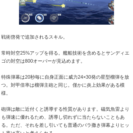
戦術啓発で追加されるスキル。
常時対空25%アップを得る。艦船技術を含めるとサンディエ
ゴの対空は800オーバーが見込めます。
特殊弾幕は20秒毎に自身正面に威力24×30発の星型榴弾を放
つ。対甲倍率は榴弾主砲と同じ。僅かに炎上効果がある模
様。
砲弾は敵に近付くと誘導する性質があります。磁気魚雷より
も弾速に優れるため、誘導し切れずに当たらないこともあ
る。ただ、それを差し引いても普通のバラ撒き弾幕よりヒッ