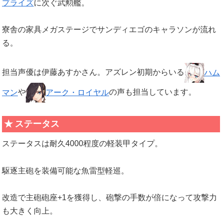
プライズ
に次ぐ武勲艦。
寮舎の家具メガステージでサンディエゴのキャラソンが流れ
る。
担当声優は伊藤あすかさん。アズレン初期からいる
ハム
マン
や
アーク・ロイヤル
の声も担当しています。
ステータス
ステータスは耐久4000程度の軽装甲タイプ。
駆逐主砲を装備可能な魚雷型軽巡。
改造で主砲砲座+1を獲得し、砲撃の手数が倍になって攻撃力
も大きく向上。