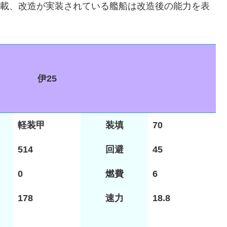
を掲載、改造が実装されている艦船は改造後の能力を表
伊25
軽装甲
装填
70
514
回避
45
0
燃費
6
178
速力
18.8