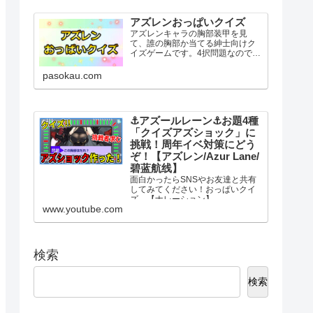
し、全12問の質問にYES・NOで答
えてください。最後に表示さ...
アズレンおっぱいクイズ
アズレンキャラの胸部装甲を見
て、誰の胸部か当てる紳士向けク
イズゲームです。4択問題なのでお
っぱいが苦手な人も気軽に挑戦し
てください。アズレンおっぱいク
pasokau.com
イズ挑戦する問題数を選択すると3
秒後にスタート。選択肢には似た
ような字や記号が含まれていま...
⚓️アズールレーン⚓️お題4種
「クイズアズショック」に
挑戦！周年イベ対策にどう
ぞ！【アズレン/Azur Lane/
碧蓝航线】
面白かったらSNSやお友達と共有
してみてください！おっぱいクイ
ズ→【ナレーション】
www.youtube.com
VOICEPEAK【チャプター】
00:00 はじめに21:00 アズショ
ック00:52 お試し問題02:15 解
答①05:50 艦船問題07:10 解答
②09...
検索
検索