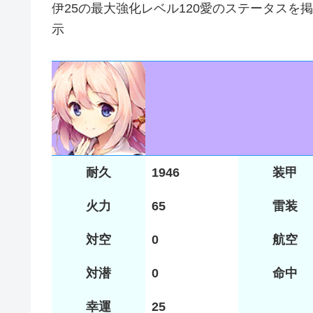
伊25の最大強化レベル120愛のステータス
示
耐久
1946
装甲
火力
65
雷装
対空
0
航空
対潜
0
命中
幸運
25