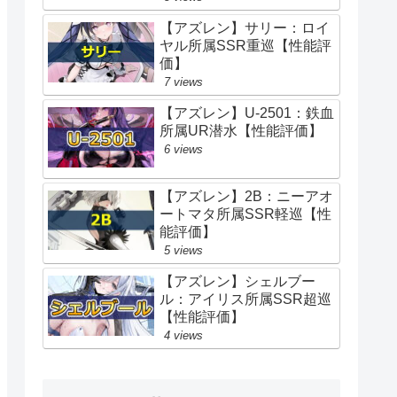
【アズレン】サリー：ロイ
ヤル所属SSR重巡【性能評
価】
7 views
【アズレン】U-2501：鉄血
所属UR潜水【性能評価】
6 views
【アズレン】2B：ニーアオ
ートマタ所属SSR軽巡【性
能評価】
5 views
【アズレン】シェルブー
ル：アイリス所属SSR超巡
【性能評価】
4 views