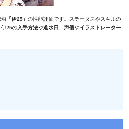
艦船
「伊25」
の性能評価です。ステータスやスキルの
伊25の
入手方法
や
進水日
、
声優
や
イラストレーター