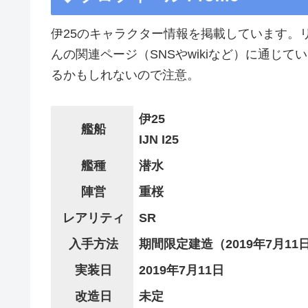
伊25のキャラクター情報を掲載しています。
んの関連ページ（SNSやwikiなど）に通じ
るかもしれないので注意。
伊25
艦船
IJN I25
艦種
潜水
陣営
重桜
レアリティ
SR
入手方法
期間限定建造（2019年7月11
実装日
2019年7月11日
改造日
未定