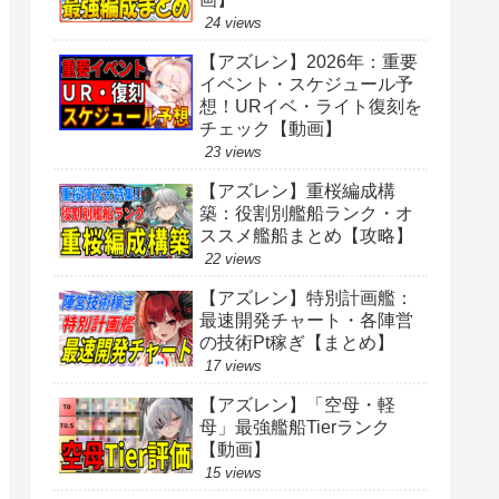
24 views
【アズレン】2026年：重要
イベント・スケジュール予
想！URイベ・ライト復刻を
チェック【動画】
23 views
【アズレン】重桜編成構
築：役割別艦船ランク・オ
ススメ艦船まとめ【攻略】
22 views
【アズレン】特別計画艦：
最速開発チャート・各陣営
の技術Pt稼ぎ【まとめ】
17 views
【アズレン】「空母・軽
母」最強艦船Tierランク
【動画】
15 views