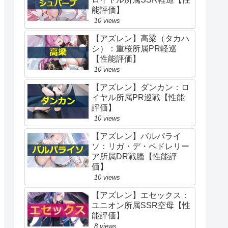
能評価】
10 views
【アズレン】高梁（タカハ
シ）：重桜所属PR軽巡
【性能評価】
10 views
【アズレン】ダンカン：ロ
イヤル所属PR巡戦【性能
評価】
10 views
【アズレン】バルパライ
ソ：リガ・デ・ペドレリー
ア所属DR戦艦【性能評
価】
10 views
【アズレン】エセックス：
ユニオン所属SSR空母【性
能評価】
8 views