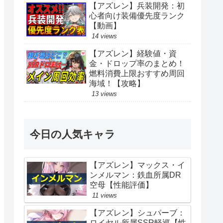
【アズレン】兵装開発：初
心者向け装備優先度ランク
【動画】
14 views
【アズレン】経験値・資
金・ドロップ率のまとめ！
燃料消費上限おすすめ周回
海域！【攻略】
13 views
今日の人気キャラ
【アズレン】マックス・イ
ンメルマン：鉄血所属DR
空母【性能評価】
11 views
【アズレン】シュパーブ：
ロイヤル所属SSR軽巡【性