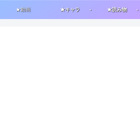
★動画
★キャラ
★読み物