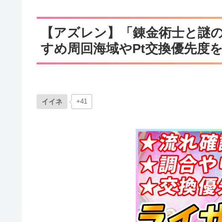
【アズレン】「錬金術士と謎
すめ周回海域やPt交換優先度
イイネ
+41