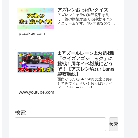
し、全12問の質問にYES・NOで答
えてください。最後に表示さ...
アズレンおっぱいクイズ
アズレンキャラの胸部装甲を見
て、誰の胸部か当てる紳士向けク
イズゲームです。4択問題なのでお
っぱいが苦手な人も気軽に挑戦し
てください。アズレンおっぱいク
pasokau.com
イズ挑戦する問題数を選択すると3
秒後にスタート。選択肢には似た
ような字や記号が含まれていま...
⚓️アズールレーン⚓️お題4種
「クイズアズショック」に
挑戦！周年イベ対策にどう
ぞ！【アズレン/Azur Lane/
碧蓝航线】
面白かったらSNSやお友達と共有
してみてください！おっぱいクイ
ズ→【ナレーション】
www.youtube.com
VOICEPEAK【チャプター】
00:00 はじめに21:00 アズショ
ック00:52 お試し問題02:15 解
答①05:50 艦船問題07:10 解答
②09...
検索
検索