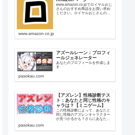
www.amazon.co.jpでロイヤルおじ
さんのおすすめ商品をお買い求め
ください。ロイヤルおじさんのお
気に入り商品について詳しくはこ
ちら。
www.amazon.co.jp
アズールレーン：プロフィ
ールジェネレーター
あなたのプロフィールを作成しま
す
pasokau.com
【アズレン】性格診断テス
ト：あなたと同じ性格のキ
ャラは？【ミニゲーム】
この性格診断によって、あなたと
同じ性格のアズレンキャラクター
が見つかるかも？さらにあなたと
相性の良いキャラ・苦手なキャラ
pasokau.com
などもまとめてみました！まずは
下の「診断スタート」をタッチ