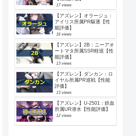
17 views
【アズレン】オラージュ：
アイリス所属PR駆逐【性
能評価】
16 views
【アズレン】2B：ニーアオ
ートマタ所属SSR軽巡【性
能評価】
13 views
【アズレン】ダンカン：ロ
イヤル所属PR巡戦【性能
評価】
13 views
【アズレン】U-2501：鉄血
所属UR潜水【性能評価】
12 views