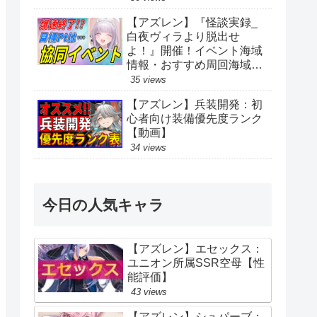
【アズレン】『怪談実録_
白夜ヴィラより脱出せ
よ！』開催！イベント海域
情報・おすすめ周回海域を
紹介！【イベント】
35 views
【アズレン】兵装開発：初
心者向け装備優先度ランク
【動画】
34 views
今日の人気キャラ
【アズレン】エセックス：
ユニオン所属SSR空母【性
能評価】
43 views
【アズレン】シュパーブ：