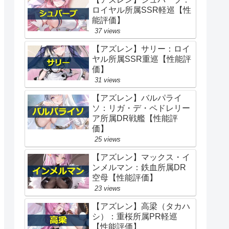
ロイヤル所属SSR軽巡【性
能評価】
37 views
【アズレン】サリー：ロイ
ヤル所属SSR重巡【性能評
価】
31 views
【アズレン】バルパライ
ソ：リガ・デ・ペドレリー
ア所属DR戦艦【性能評
価】
25 views
【アズレン】マックス・イ
ンメルマン：鉄血所属DR
空母【性能評価】
23 views
【アズレン】高梁（タカハ
シ）：重桜所属PR軽巡
【性能評価】