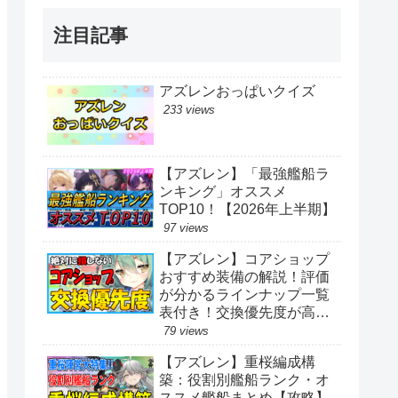
注目記事
アズレンおっぱいクイズ
233 views
【アズレン】「最強艦船ラ
ンキング」オススメ
TOP10！【2026年上半期】
97 views
【アズレン】コアショップ
おすすめ装備の解説！評価
が分かるラインナップ一覧
表付き！交換優先度が高い
アイテムは？【アズールレ
79 views
ーン】
【アズレン】重桜編成構
築：役割別艦船ランク・オ
ススメ艦船まとめ【攻略】