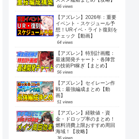
66 views
【アズレン】2026年：重要
イベント・スケジュール予
想！URイベ・ライト復刻を
チェック【動画】
64 views
【アズレン】特別計画艦：
最速開発チャート・各陣営
の技術Pt稼ぎ【まとめ】
56 views
【アズレン】セイレーン作
戦：最強編成まとめ【動
画】
51 views
【アズレン】経験値・資
金・ドロップ率のまとめ！
燃料消費上限おすすめ周回
海域！【攻略】
36 views