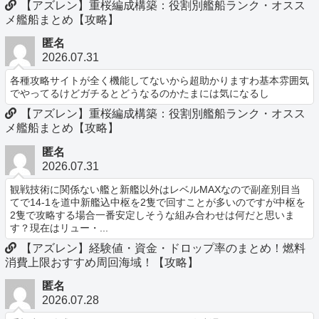
【アズレン】重桜編成構築：役割別艦船ランク・オスス
メ艦船まとめ【攻略】
匿名
2026.07.31
各種攻略サイトが全く機能してないから超助かりますわ基本雰囲気
でやってるけどガチるとどうなるのかたまには気になるし
【アズレン】重桜編成構築：役割別艦船ランク・オスス
メ艦船まとめ【攻略】
匿名
2026.07.31
観戦技術に関係ない艦と新艦以外はレベルMAXなので副産別目当
てで14-1を道中新艦込中枢を2隻で回すことが多いのですが中枢を
2隻で攻略する場合一番安定しそうな組み合わせは何だと思いま
す？現在はリュー・...
【アズレン】経験値・資金・ドロップ率のまとめ！燃料
消費上限おすすめ周回海域！【攻略】
匿名
2026.07.28