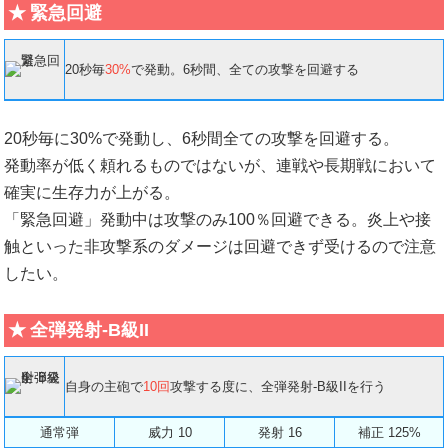
緊急回避
20秒毎
30%
で発動。6秒間、全ての攻撃を回避する
20秒毎に30%で発動し、6秒間全ての攻撃を回避する。
発動率が低く頼れるものではないが、連戦や長期戦において
確実に生存力が上がる。
「緊急回避」発動中は攻撃のみ100％回避できる。炎上や接
触といった非攻撃系のダメージは回避できず受けるので注意
したい。
全弾発射-B級II
自身の主砲で
10回
攻撃する度に、全弾発射-B級IIを行う
通常弾
威力 10
発射 16
補正 125%