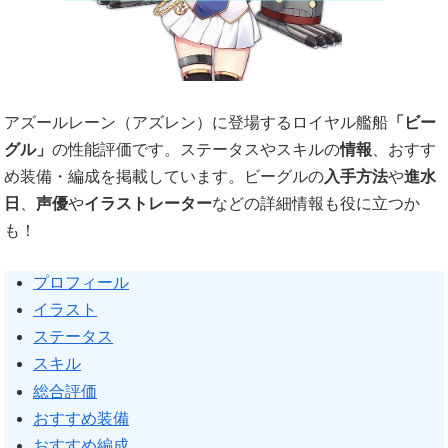
アズールレーン（アズレン）に登場するロイヤル艦船
「ビー
グル」
の性能評価です。ステータスやスキルの
情報
、おすす
め装備・編成を掲載しています。ビーグルの
入手方法
や
進水
日
、
声優
や
イラストレーター
などの詳細情報も役に立つか
も！
プロフィール
イラスト
ステータス
スキル
総合評価
おすすめ装備
おすすめ編成