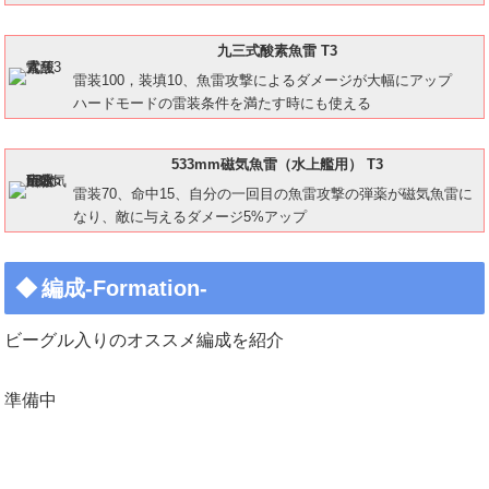
九三式酸素魚雷 T3
雷装100，装填10、魚雷攻撃によるダメージが大幅にアップ
ハードモードの雷装条件を満たす時にも使える
533mm磁気魚雷（水上艦用） T3
雷装70、命中15、自分の一回目の魚雷攻撃の弾薬が磁気魚雷に
なり、敵に与えるダメージ5%アップ
編成-Formation-
ビーグル入りのオススメ編成を紹介
準備中