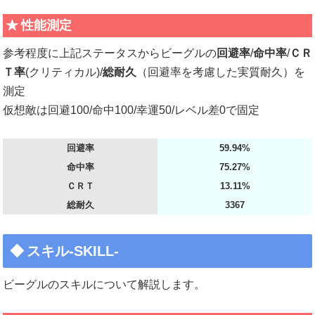
性能測定
参考程度に上記ステータスからビーグルの
回避率
/
命中率
/
ＣＲ
Ｔ率
(クリティカル)/
総耐久
（回避率を考慮した実質耐久）を
測定
仮想敵は回避100/命中100/幸運50/レベル差0で固定
回避率
59.94%
命中率
75.27%
ＣＲＴ
13.11%
総耐久
3367
スキル-SKILL-
ビーグルのスキルについて解説します。