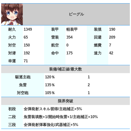
ビーグル
耐久
1349
装甲
軽装甲
装填
190
火力
65
雷装
354
回避
209
対空
150
航空
0
燃費
7
対潜
192
命中
175
速力
42
幸運
71
装備/補正値/最大数
駆逐主砲
120％
1
魚雷
135％
2
対空砲
105％
1
限界突破
初段
全弾発射スキル習得/主砲補正+5%
二段
魚雷装填数+1/開始時魚雷+1/主砲補正+10%
三段
全弾発射弾幕強化/武器補正+5%