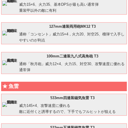
威力15×6、火力35、基本DPSが最も高い通常弾
重装甲以外の敵に有利
127mm連装両用砲MK12 T3
通称「コンセント」威力15×4，火力20、対空25、榴弾で入手し
やすいのが利点
100mm二連装九八式高角砲 T3
通称「秋月砲」威力12×4、火力15、対空30、攻撃速度に優れる
通常弾
魚雷
533mm四連装磁気魚雷 T3
威力145×4、攻撃速度に優れる
敵に近付くと誘導するので、下手でもフルヒットが狙える
533mm五連装磁気魚雷 T3