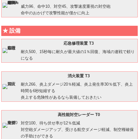
威力96、命中10、対空45、攻撃速度重視の対空砲
命中のおかげで攻撃性能が僅かに向上
設備
応急修理装置 T3
耐久500、15秒毎に耐久が最大値の1％回復、海域の連戦で頼り
になる
消火装置 T3
耐久266、炎上ダメージ20％軽減、炎上発生率30％低下、炎上
時間を6秒短縮する
炎上する危険性があるなら装備しておきたい
高性能対空レーダー T0
対空100、待ち伏せ率が12％低減
対空砲ダメージアップ、受ける航空ダメージ軽減、制空権確保
の手助けができる