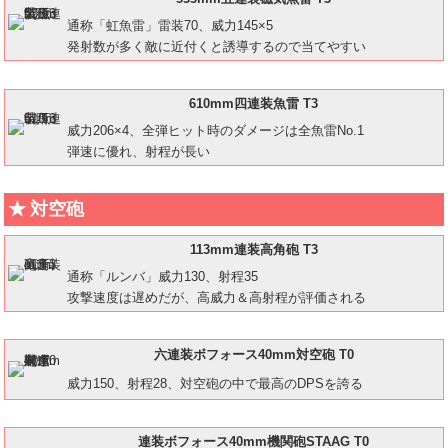
通称「虹魚雷」雷装70、威力145×5
発射数が多く敵に近付くと誘導するので当てやすい
610mm四連装魚雷 T3
威力206×4、全弾ヒット時のダメージは全魚雷No.1
弾速に優れ、射程が長い
対空砲
113mm連装高角砲 T3
通称「ルンバ」威力130、射程35
攻撃速度は遅めだが、高威力＆高射程が評価される
六連装ボフォース40mm対空砲 T0
威力150、射程28、対空砲の中で最高のDPSを誇る
連装ボフォース40mm機関砲STAAG T0