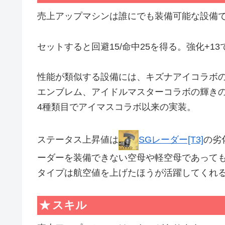
売上アップマシンは誰にでも装備可能な設備
セットすると回避15/命中25を得る。強化+13で
性能が類似する設備には、キズナアイコラボ
エンブレム、アイドルマスターコラボの輝き
4種類目でアイマスコラボ以来の実装。
ステータス上昇値は
SGレーダー[T3]
の劣
ーダーを装備できない空母や軽空母であって
タイプは航空値を上げたほうが活躍してくれ
スキル