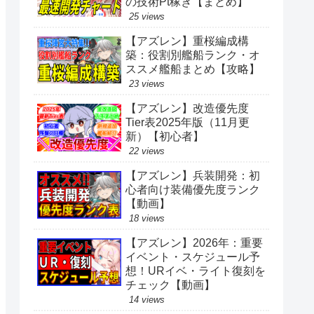
の技術Pt稼ぎ【まとめ】
25 views
【アズレン】重桜編成構
築：役割別艦船ランク・オ
ススメ艦船まとめ【攻略】
23 views
【アズレン】改造優先度
Tier表2025年版（11月更
新）【初心者】
22 views
【アズレン】兵装開発：初
心者向け装備優先度ランク
【動画】
18 views
【アズレン】2026年：重要
イベント・スケジュール予
想！URイベ・ライト復刻を
チェック【動画】
14 views