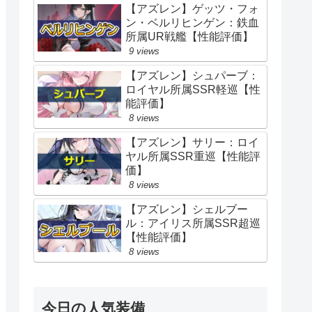
【アズレン】ゲッツ・フォ
ン・ベルリヒンゲン：鉄血
所属UR戦艦【性能評価】
9 views
【アズレン】シュパーブ：
ロイヤル所属SSR軽巡【性
能評価】
8 views
【アズレン】サリー：ロイ
ヤル所属SSR重巡【性能評
価】
8 views
【アズレン】シェルブー
ル：アイリス所属SSR超巡
【性能評価】
8 views
今日の人気装備