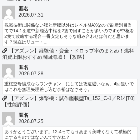
匿名
2026.07.31
観戦技術に関係ない艦と新艦以外はレベルMAXなので副産別目当
てで14-1を道中新艦込中枢を2隻で回すことが多いのですが中枢を
2隻で攻略する場合一番安定しそうな組み合わせは何だと思いま
す？現在はリュー・...
【アズレン】経験値・資金・ドロップ率のまとめ！燃料
消費上限おすすめ周回海域！【攻略】
匿名
2026.07.28
重桜空母編成ならワンチャン…にしては攻速遅いなぁ。4回狙いで
はこれを無理矢理差し込む余裕はなさそう。
【アズレン】爆撃機：試作艦載型Ta_152_C-1／R14[T0]
【性能評価】
匿名
2026.07.25
ありがとうございます。12-4ってもうあまり美味くなくて積極的
にするものではないんですかね？