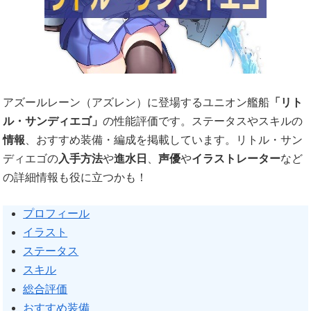
アズールレーン（アズレン）に登場するユニオン艦船
「リト
ル・サンディエゴ」
の性能評価です。ステータスやスキルの
情報
、おすすめ装備・編成を掲載しています。リトル・サン
ディエゴの
入手方法
や
進水日
、
声優
や
イラストレーター
など
の詳細情報も役に立つかも！
プロフィール
イラスト
ステータス
スキル
総合評価
おすすめ装備