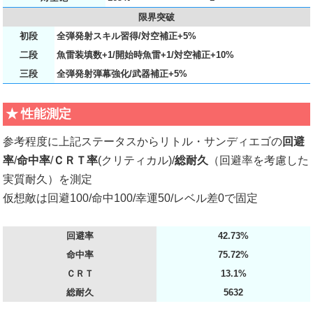
限界突破
初段
全弾発射スキル習得/対空補正+5%
二段
魚雷装填数+1/開始時魚雷+1/対空補正+10%
三段
全弾発射弾幕強化/武器補正+5%
性能測定
参考程度に上記ステータスからリトル・サンディエゴの
回避
率
/
命中率
/
ＣＲＴ率
(クリティカル)/
総耐久
（回避率を考慮した
実質耐久）を測定
仮想敵は回避100/命中100/幸運50/レベル差0で固定
回避率
42.73%
命中率
75.72%
ＣＲＴ
13.1%
総耐久
5632