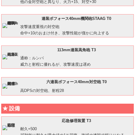
他の金対空砲と異なり、火力+15、対空+30
連装ボフォース40mm機関砲STAAG T0
攻撃速度重視の対空砲
命中+10のおまけ付き、攻撃性能が僅かに向上する
113mm連装高角砲 T3
通称：ルンバ
威力と射程に優れるが、攻撃速度は遅め
六連装ボフォース40mm対空砲 T0
高DPSの対空砲、射程28
設備
応急修理装置 T3
耐久+500