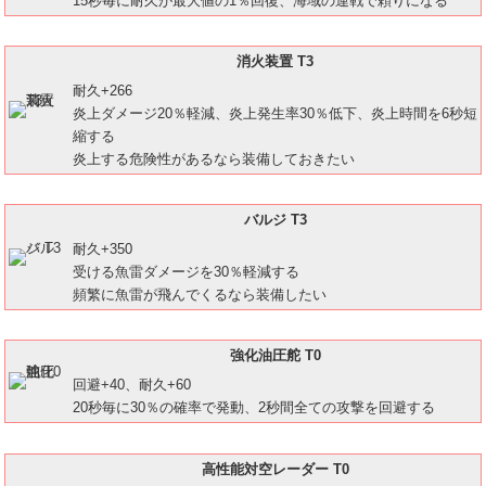
15秒毎に耐久が最大値の1％回復、海域の連戦で頼りになる
消火装置 T3
耐久+266
炎上ダメージ20％軽減、炎上発生率30％低下、炎上時間を6秒短
縮する
炎上する危険性があるなら装備しておきたい
バルジ T3
耐久+350
受ける魚雷ダメージを30％軽減する
頻繁に魚雷が飛んでくるなら装備したい
強化油圧舵 T0
回避+40、耐久+60
20秒毎に30％の確率で発動、2秒間全ての攻撃を回避する
高性能対空レーダー T0