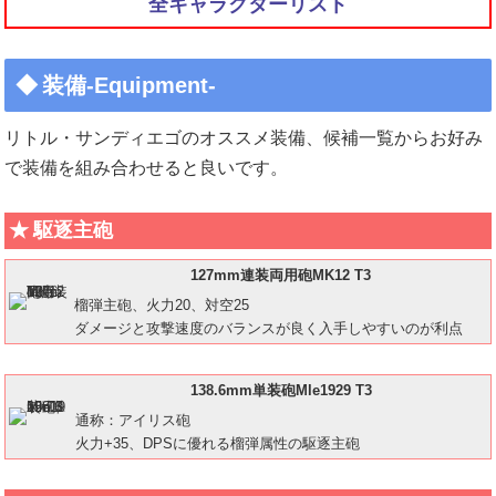
全キャラクターリスト
装備-Equipment-
リトル・サンディエゴのオススメ装備、候補一覧からお好み
で装備を組み合わせると良いです。
駆逐主砲
127mm連装両用砲MK12 T3
榴弾主砲、火力20、対空25
ダメージと攻撃速度のバランスが良く入手しやすいのが利点
138.6mm単装砲Mle1929 T3
通称：アイリス砲
火力+35、DPSに優れる榴弾属性の駆逐主砲