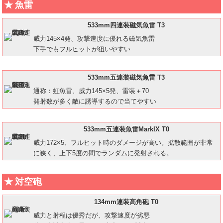
魚雷
533mm四連装磁気魚雷 T3
威力145×4発、攻撃速度に優れる磁気魚雷
下手でもフルヒットが狙いやすい
533mm五連装磁気魚雷 T3
通称：虹魚雷、威力145×5発、雷装＋70
発射数が多く敵に誘導するので当てやすい
533mm五連装魚雷MarkIX T0
威力172×5、フルヒット時のダメージが高い。拡散範囲が非常
に狭く、上下5度の間でランダムに発射される。
対空砲
134mm連装高角砲 T0
威力と射程は優秀だが、攻撃速度が劣悪