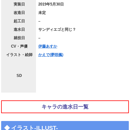
実装日
2019年5月30日
改造日
未定
起工日
–
進水日
サンディエゴと同じ？
就役日
–
CV・声優
伊藤あすか
イラスト・絵師
かえで(夢咲楓)
SD
キャラの進水日一覧
イラスト-ILLUST-