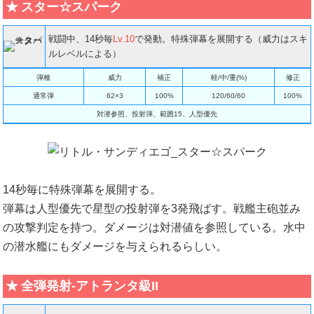
スター☆スパーク
戦闘中、14秒毎
Lv.10
で発動。特殊弾幕を展開する（威力はスキ
ルレベルによる）
弾種
威力
補正
軽/中/重(%)
修正
通常弾
62×3
100%
120/60/60
100%
対潜参照、投射弾、範囲15、人型優先
14秒毎に特殊弾幕を展開する。
弾幕は人型優先で星型の投射弾を3発飛ばす。戦艦主砲並み
の攻撃判定を持つ。ダメージは対潜値を参照している。水中
の潜水艦にもダメージを与えられるらしい。
全弾発射-アトランタ級II