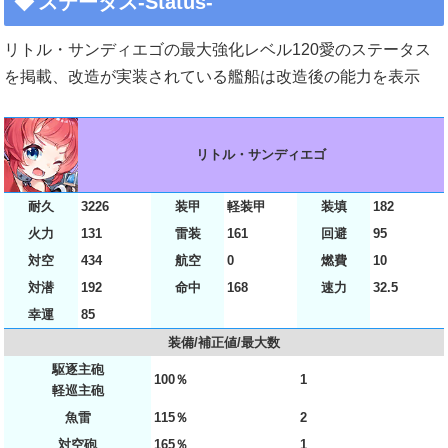
ステータス-Status-
リトル・サンディエゴの最大強化レベル120愛のステータス
を掲載、改造が実装されている艦船は改造後の能力を表示
リトル・サンディエゴ
耐久
3226
装甲
軽装甲
装填
182
火力
131
雷装
161
回避
95
対空
434
航空
0
燃費
10
対潜
192
命中
168
速力
32.5
幸運
85
装備/補正値/最大数
駆逐主砲
100％
1
軽巡主砲
魚雷
115％
2
対空砲
165％
1