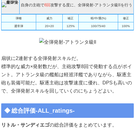
自身の主砲で
8回
攻撃する度に、全弾発射-アトランタ級IIを行う
弾種
威力
補正
軽/中/重(%)
修正
通常弾
20×20
125%
100/75/40
100%
扇状に2連射する全弾発射スキルだ。
標準的な威力×発射数だが、主砲攻撃8回で発動する点がポイ
ント。アトランタ級の艦船は軽巡洋艦でありながら、駆逐主
砲も装備可能だ。駆逐主砲は攻撃速度に優れ、DPSも高いの
で、全弾発射スキルを回していくのにちょうどよい。
総合評価-ALL_ratings-
リトル・サンディエゴ
の総合評価をまとめています。