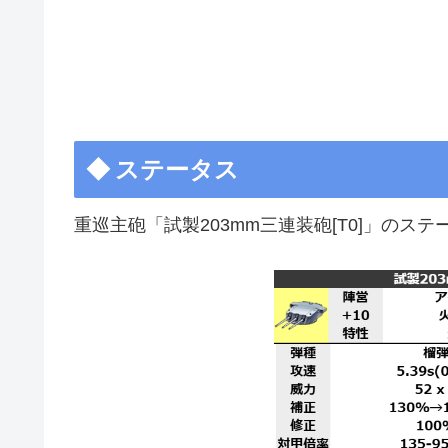
ステータス
重巡主砲「試製203mm三連装砲[T0]」のステ