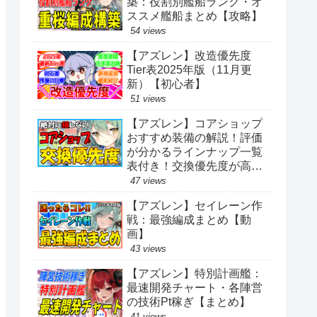
築：役割別艦船ランク・オ
ススメ艦船まとめ【攻略】
54 views
【アズレン】改造優先度
Tier表2025年版（11月更
新）【初心者】
51 views
【アズレン】コアショップ
おすすめ装備の解説！評価
が分かるラインナップ一覧
表付き！交換優先度が高い
アイテムは？【アズールレ
47 views
ーン】
【アズレン】セイレーン作
戦：最強編成まとめ【動
画】
43 views
【アズレン】特別計画艦：
最速開発チャート・各陣営
の技術Pt稼ぎ【まとめ】
41 views