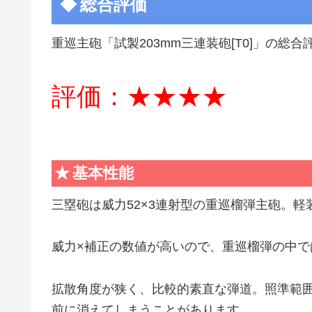
総合評価
重巡主砲「試製203mm三連装砲[T0]」の総合
評価：★★★★
基本性能
三塁砲は威力52×3連射型の重巡榴弾主砲。
威力×補正の数値が高いので、重巡榴弾の中
拡散角度が狭く、比較的素直な弾道。照準範
前に消えてしまうことがあります。