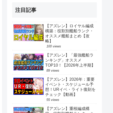
注目記事
【アズレン】ロイヤル編成
構築：役割別艦船ランク・
オススメ艦船まとめ【攻
略】
100 views
【アズレン】「最強艦船ラ
ンキング」オススメ
TOP10！【2026年上半期】
89 views
【アズレン】2026年：重要
イベント・スケジュール予
想！URイベ・ライト復刻を
チェック【動画】
55 views
【アズレン】重桜編成構