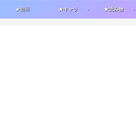
★動画
★キャラ
★読み物