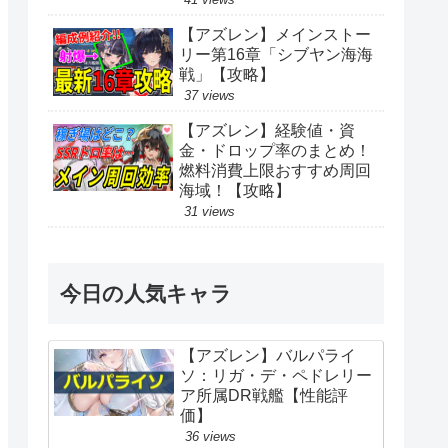
【アズレン】メインストー
リー第16章「シブヤン海海
戦」【攻略】
37 views
【アズレン】経験値・資
金・ドロップ率のまとめ！
燃料消費上限おすすめ周回
海域！【攻略】
31 views
今日の人気キャラ
【アズレン】バルパライ
ソ：リガ・デ・ペドレリー
ア所属DR戦艦【性能評
価】
36 views