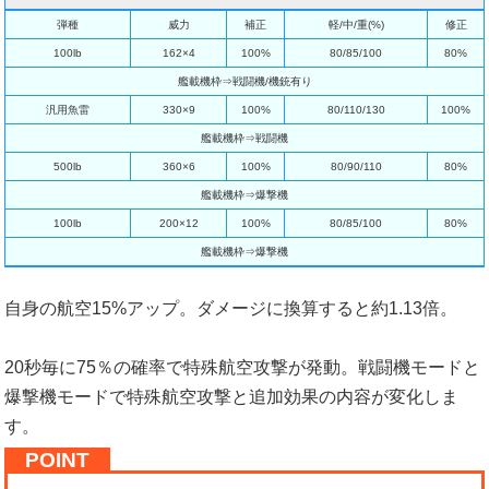
弾種
威力
補正
軽/中/重(%)
修正
100lb
162×4
100%
80/85/100
80%
艦載機枠⇒戦闘機/機銃有り
汎用魚雷
330×9
100%
80/110/130
100%
艦載機枠⇒戦闘機
500lb
360×6
100%
80/90/110
80%
艦載機枠⇒爆撃機
100lb
200×12
100%
80/85/100
80%
艦載機枠⇒爆撃機
自身の航空15%アップ。ダメージに換算すると約1.13倍。
20秒毎に75％の確率で特殊航空攻撃が発動。戦闘機モードと
爆撃機モードで特殊航空攻撃と追加効果の内容が変化しま
す。