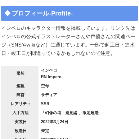
プロフィール-Profile-
インペロのキャラクター情報を掲載しています。リンク先は
インペロの公式イラストレーターさんや声優さんの関連ペー
ジ（SNSやwikiなど）に通じています。一部で起工日・進水
日・竣工日が間違っているかもしれないので注意。
インペロ
艦船
RN Impero
艦種
空母
陣営
サディア
レアリティ
SSR
入手方法
「幻像の塔 発見編 」限定建造
実装日
2022年3月24日
改造日
未定