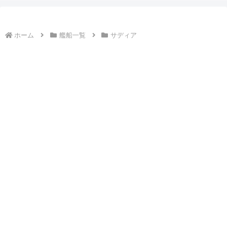
ホーム
艦船一覧
サディア