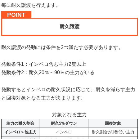
毎に耐久譲渡を行えます。
耐久譲渡
耐久譲渡の発動には条件を2つ満たす必要があります。
発動条件1：インペロ含む主力2隻以上
発動条件2：耐久20％～90％の主力がいる
発動するとインペロの耐久状況に応じて、耐久を減らす主力
と回復対象となる主力が決まります。
対象となる主力
主力の耐久割合
耐久5%ダウン
回復対象
インペロ＞他主力
インペロ
耐久割合が1番低い主力