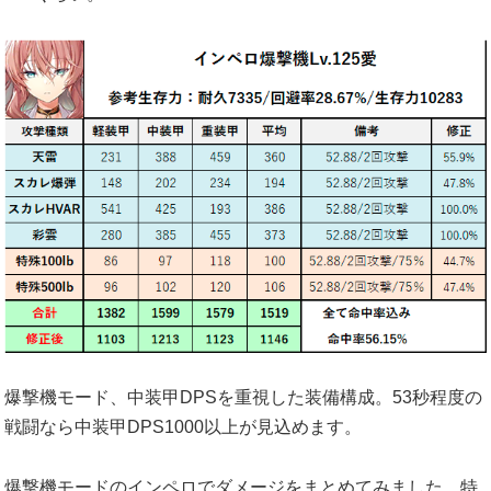
爆撃機モード、中装甲DPSを重視した装備構成。53秒程度の
戦闘なら中装甲DPS1000以上が見込めます。
爆撃機モードのインペロでダメージをまとめてみました。特