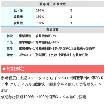
装備/補正値/最大数
戦・爆
110％
2
爆撃機
130％
3
攻撃機
130％
3
限界突破
初段
爆撃機数+1/攻撃機補正+5%
二段
爆撃機数+1/爆撃機補正+10%
三段
艦載機数+1/攻撃機補正+15%/兵装枠1は爆撃機を装備可
備考
兵装枠1に【戦闘機】または【爆撃機】を装備可能
性能測定
参考程度に上記ステータスからインペロの
回避率
/
命中率
/
ＣＲ
Ｔ率
(クリティカル)/
総耐久
（回避率を考慮した実質耐久）を
測定
仮想敵は回避100/命中100/幸運50/レベル差0で固定