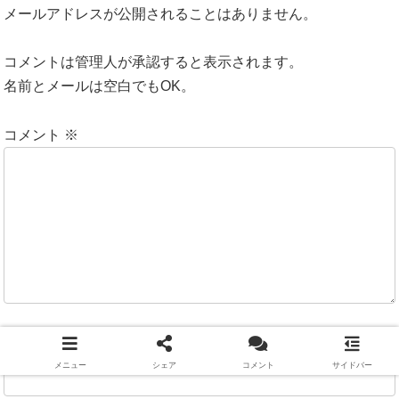
メールアドレスが公開されることはありません。
コメントは管理人が承認すると表示されます。
名前とメールは空白でもOK。
コメント
※
名前
メニュー
シェア
コメント
サイドバー