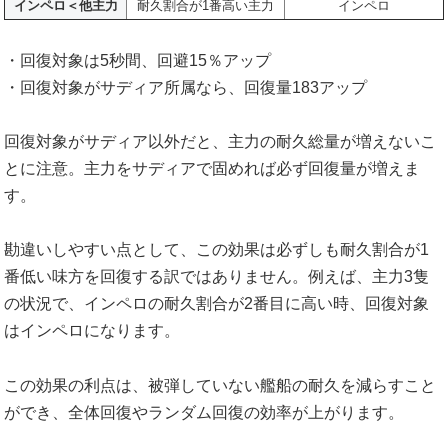
インペロ＜他主力
耐久割合が1番高い主力
インペロ
・回復対象は5秒間、回避15％アップ
・回復対象がサディア所属なら、回復量183アップ
回復対象がサディア以外だと、主力の耐久総量が増えないこ
とに注意。主力をサディアで固めれば必ず回復量が増えま
す。
勘違いしやすい点として、この効果は必ずしも耐久割合が1
番低い味方を回復する訳ではありません。例えば、主力3隻
の状況で、インペロの耐久割合が2番目に高い時、回復対象
はインペロになります。
この効果の利点は、被弾していない艦船の耐久を減らすこと
ができ、全体回復やランダム回復の効率が上がります。