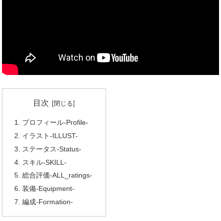
目次
プロフィール-Profile-
イラスト-ILLUST-
ステータス-Status-
スキル-SKILL-
総合評価-ALL_ratings-
装備-Equipment-
編成-Formation-