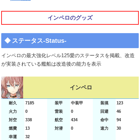
インペロのグッズ
ステータス-Status-
インペロの最大強化レベル125愛のステータスを掲載、改造
が実装されている艦船は改造後の能力を表示
インペロ
耐久
7185
装甲
中装甲
装填
123
火力
0
雷装
0
回避
46
対空
338
航空
434
命中
94
燃費
13
対潜
0
速力
30
幸運
32