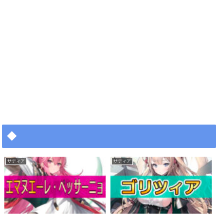
サディア
サディア