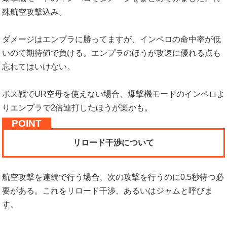
殊航空攻撃込み。
ダメージはエンプラに勝ってますが、インペロの命中率が低
いので期待値で負ける。エンプラのほうが攻速に優れる点も
忘れてはいけない。
ボス戦でUR空母を使えない場合、爆撃機モードのインペロよ
りエンプラで2倍連打したほうが楽かも。
リロード干渉について
航空攻撃を連続で行う場合、次の攻撃を行うのに0.5秒待つ必
要がある。これをリロード干渉、あるいはジャムと呼びま
す。