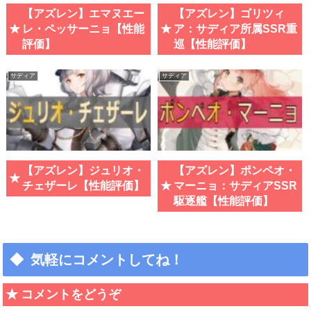
【アズレン】エマヌエー
【アズレン】ゴリツィ
レ・ペッサーニョ【性能
ア：サディア所属SSR重
評価】
巡【性能評価】
サディア
サディア
【アズレン】ジュリオ・
【アズレン】ポンペオ・
チェザーレ【性能評価】
マーニョ：サディアSSR
駆逐艦【性能評価】
気軽にコメントしてね！
コメントをどうぞ