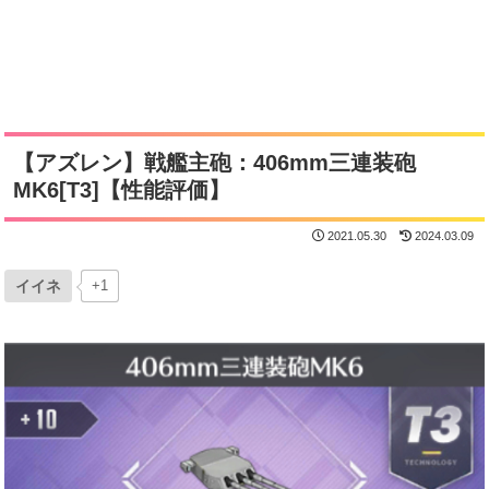
【アズレン】戦艦主砲：406mm三連装砲
MK6[T3]【性能評価】
2021.05.30
2024.03.09
イイネ
+1