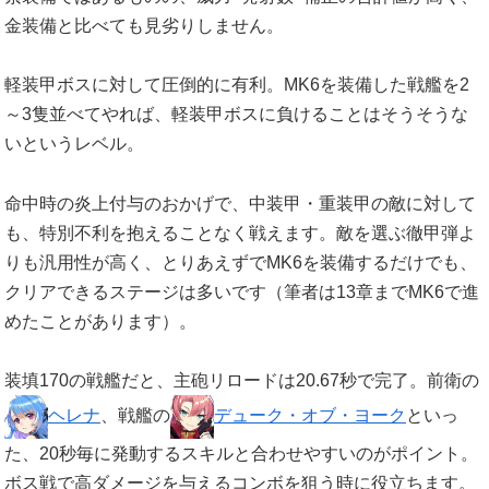
金装備と比べても見劣りしません。
軽装甲ボスに対して圧倒的に有利。MK6を装備した戦艦を2
～3隻並べてやれば、軽装甲ボスに負けることはそうそうな
いというレベル。
命中時の炎上付与のおかげで、中装甲・重装甲の敵に対して
も、特別不利を抱えることなく戦えます。敵を選ぶ徹甲弾よ
りも汎用性が高く、とりあえずでMK6を装備するだけでも、
クリアできるステージは多いです（筆者は13章までMK6で進
めたことがあります）。
装填170の戦艦だと、主砲リロードは20.67秒で完了。前衛の
ヘレナ
、戦艦の
デューク・オブ・ヨーク
といっ
た、20秒毎に発動するスキルと合わせやすいのがポイント。
ボス戦で高ダメージを与えるコンボを狙う時に役立ちます。