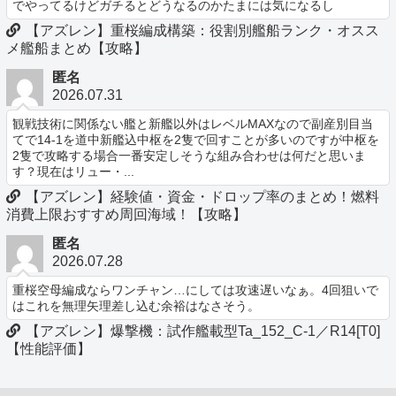
でやってるけどガチるとどうなるのかたまには気になるし
【アズレン】重桜編成構築：役割別艦船ランク・オスス
メ艦船まとめ【攻略】
匿名
2026.07.31
観戦技術に関係ない艦と新艦以外はレベルMAXなので副産別目当
てで14-1を道中新艦込中枢を2隻で回すことが多いのですが中枢を
2隻で攻略する場合一番安定しそうな組み合わせは何だと思いま
す？現在はリュー・...
【アズレン】経験値・資金・ドロップ率のまとめ！燃料
消費上限おすすめ周回海域！【攻略】
匿名
2026.07.28
重桜空母編成ならワンチャン…にしては攻速遅いなぁ。4回狙いで
はこれを無理矢理差し込む余裕はなさそう。
【アズレン】爆撃機：試作艦載型Ta_152_C-1／R14[T0]
【性能評価】