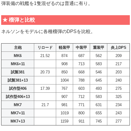
弾装備の戦艦を1隻混ぜるのは普通に有り。
榴弾と比較
ネルソンをモデルに各種榴弾のDPSを比較。
主砲
リロード
軽装甲
中装甲
重装甲
炎上DPS
MK6
21.52
874
687
562
209
MK6+11
908
713
583
217
試製381
20.73
850
668
546
203
試製381+13
1004
788
645
240
試作型406
17.39
767
603
493
275
試作型406+13
907
712
583
325
MK7
21.7
981
771
631
234
MK7+11
1019
800
655
243
MK7+13
1159
911
745
277