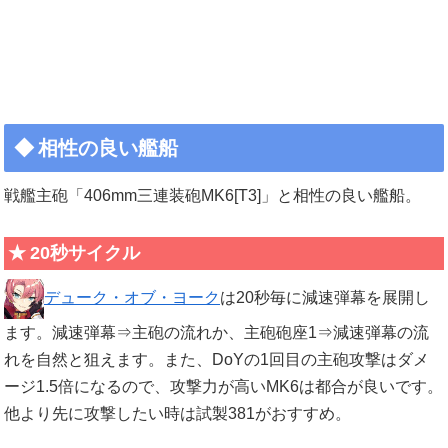
相性の良い艦船
戦艦主砲「406mm三連装砲MK6[T3]」と相性の良い艦船。
20秒サイクル
デューク・オブ・ヨーク
は20秒毎に減速弾幕を展開し
ます。減速弾幕⇒主砲の流れか、主砲砲座1⇒減速弾幕の流
れを自然と狙えます。また、DoYの1回目の主砲攻撃はダメ
ージ1.5倍になるので、攻撃力が高いMK6は都合が良いです。
他より先に攻撃したい時は試製381がおすすめ。