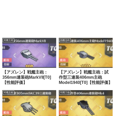
戦艦主砲
戦艦主砲
【アズレン】戦艦主砲：
【アズレン】戦艦主砲：試
356mm連装砲MarkVII[T0]
作型三連装406mm主砲
【性能評価】
Model1940[T0]【性能評価】
戦艦主砲
戦艦主砲