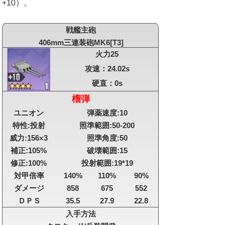
+10）。
戦艦主砲
406mm三連装砲MK6[T3]
火力25
攻速：24.02s
硬直：0s
榴弾
ユニオン
弾薬速度:10
特性:投射
照準範囲:50-200
威力:156×3
照準角度:50
補正:105%
破壊範囲:15
修正:100%
投射範囲:19*19
対甲倍率
140%
110%
90%
ダメージ
858
675
552
ＤＰＳ
35.5
27.9
22.8
入手方法