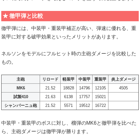
徹甲弾と比較
徹甲弾には、中装甲・重装甲補正が高い、弾速に優れる、重
装甲に対する破甲効果といったメリットがあります。
ネルソンをモデルにフルヒット時の主砲ダメージを比較した
もの。
主砲
リロード
軽装甲
中装甲
重装甲
炎上ダメージ
MK6
21.52
18828
14796
12105
4505
試製410
21.63
6138
17757
15021
シャンパーニュ砲
21.52
5571
19512
16722
中装甲・重装甲のボスに対し、榴弾のMK6と徹甲弾を比べた
ら、主砲ダメージは徹甲弾が勝ります。