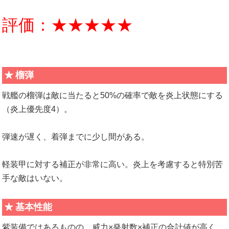
評価：★★★★★
榴弾
戦艦の榴弾は敵に当たると50%の確率で敵を炎上状態にする
（炎上優先度4）。
弾速が遅く、着弾までに少し間がある。
軽装甲に対する補正が非常に高い。炎上を考慮すると特別苦
手な敵はいない。
基本性能
紫装備ではあるものの、威力×発射数×補正の合計値が高く、