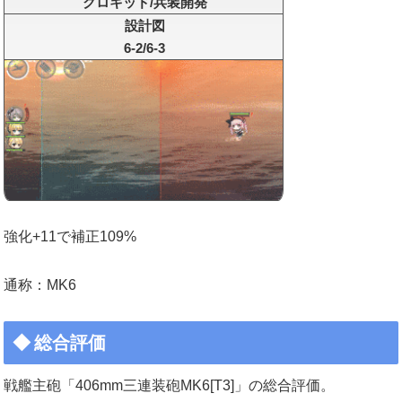
クロキッド/兵装開発
設計図
6-2/6-3
強化+11で補正109%
通称：MK6
総合評価
戦艦主砲「406mm三連装砲MK6[T3]」の総合評価。