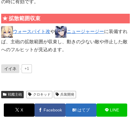
の時に有効です。
拡散範囲収束
ウォースパイト改
や
ニュージャージー
に装備すれ
ば、主砲の拡散範囲が収束し、動きの少ない敵や停止した敵
へのフルヒットが見込めます。
イイネ
+1
戦艦主砲
クロキッド
兵装開発
X
Facebook
はてブ
LINE