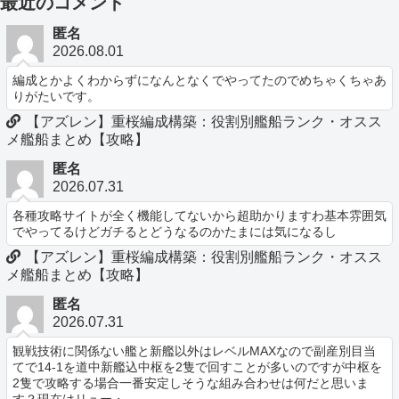
最近のコメント
匿名
2026.08.01
編成とかよくわからずになんとなくでやってたのでめちゃくちゃあ
りがたいです。
【アズレン】重桜編成構築：役割別艦船ランク・オスス
メ艦船まとめ【攻略】
匿名
2026.07.31
各種攻略サイトが全く機能してないから超助かりますわ基本雰囲気
でやってるけどガチるとどうなるのかたまには気になるし
【アズレン】重桜編成構築：役割別艦船ランク・オスス
メ艦船まとめ【攻略】
匿名
2026.07.31
観戦技術に関係ない艦と新艦以外はレベルMAXなので副産別目当
てで14-1を道中新艦込中枢を2隻で回すことが多いのですが中枢を
2隻で攻略する場合一番安定しそうな組み合わせは何だと思いま