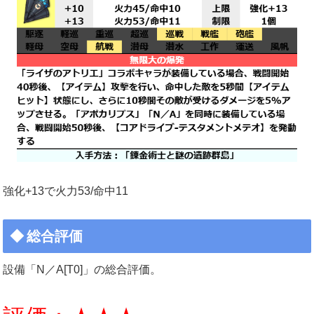
強化+13で火力53/命中11
総合評価
設備「N／A[T0]」の総合評価。