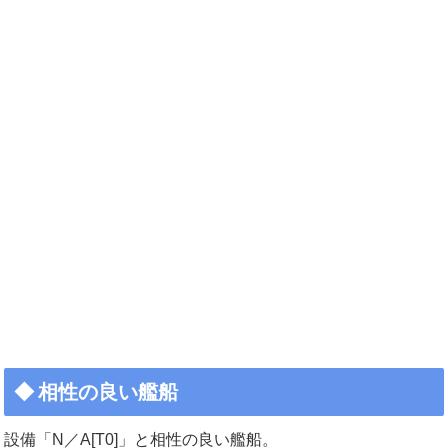
相性の良い艦船
設備「N／A[T0]」と相性の良い艦船。