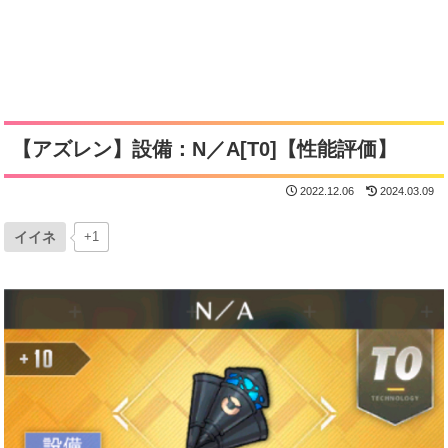
【アズレン】設備：N／A[T0]【性能評価】
2022.12.06
2024.03.09
イイネ
+1