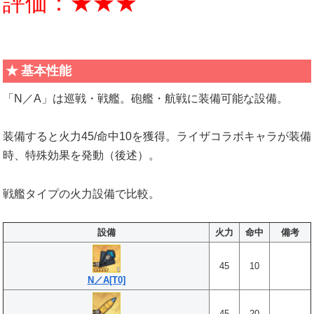
評価：★★★
基本性能
「N／A」は巡戦・戦艦。砲艦・航戦に装備可能な設備。
装備すると火力45/命中10を獲得。ライザコラボキャラが装備
時、特殊効果を発動（後述）。
戦艦タイプの火力設備で比較。
設備
火力
命中
備考
45
10
N／A[T0]
45
20