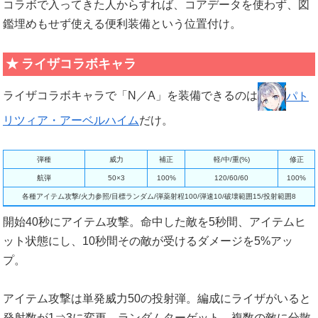
コラボで入ってきた人からすれば、コアデータを使わず、図
鑑埋めもせず使える便利装備という位置付け。
ライザコラボキャラ
ライザコラボキャラで「N／A」を装備できるのは
パト
リツィア・アーベルハイム
だけ。
弾種
威力
補正
軽/中/重(%)
修正
航弾
50×3
100%
120/60/60
100%
各種アイテム攻撃/火力参照/目標ランダム/弾薬射程100/弾速10/破壊範囲15/投射範囲8
開始40秒にアイテム攻撃。命中した敵を5秒間、アイテムヒ
ット状態にし、10秒間その敵が受けるダメージを5%アッ
プ。
アイテム攻撃は単発威力50の投射弾。編成にライザがいると
発射数が1⇒3に変更。ランダムターゲット、複数の敵に分散