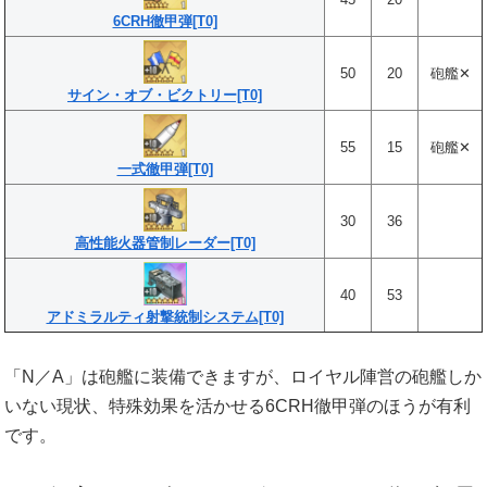
6CRH徹甲弾[T0]
50
20
砲艦✕
サイン・オブ・ビクトリー[T0]
55
15
砲艦✕
一式徹甲弾[T0]
30
36
高性能火器管制レーダー[T0]
40
53
アドミラルティ射撃統制システム[T0]
「N／A」は砲艦に装備できますが、ロイヤル陣営の砲艦しか
いない現状、特殊効果を活かせる6CRH徹甲弾のほうが有利
です。