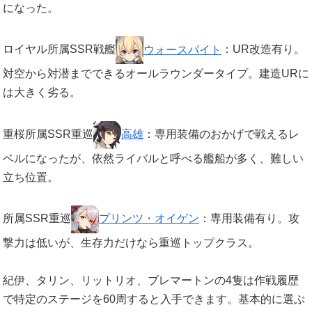
になった。
ロイヤル所属SSR戦艦
ウォースパイト
：UR改造有り。
対空から対潜までできるオールラウンダータイプ。建造URに
は大きく劣る。
重桜所属SSR重巡
高雄
：専用装備のおかげで戦えるレ
ベルになったが、依然ライバルと呼べる艦船が多く、難しい
立ち位置。
所属SSR重巡
プリンツ・オイゲン
：専用装備有り。攻
撃力は低いが、生存力だけなら重巡トップクラス。
紀伊、タリン、リットリオ、ブレマートンの4隻は作戦履歴
で特定のステージを60周すると入手できます。基本的に選ぶ