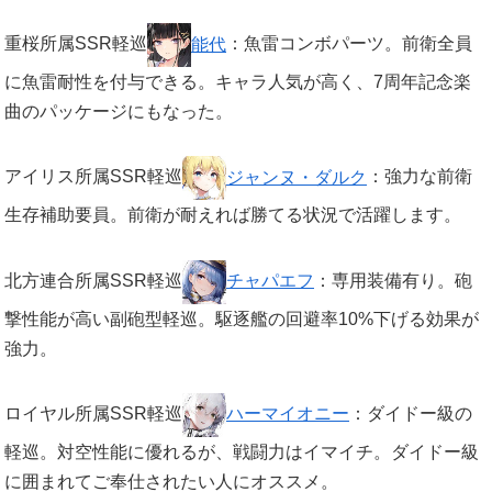
重桜所属SSR軽巡
能代
：魚雷コンボパーツ。前衛全員
に魚雷耐性を付与できる。キャラ人気が高く、7周年記念楽
曲のパッケージにもなった。
アイリス所属SSR軽巡
ジャンヌ・ダルク
：強力な前衛
生存補助要員。前衛が耐えれば勝てる状況で活躍します。
北方連合所属SSR軽巡
チャパエフ
：専用装備有り。砲
撃性能が高い副砲型軽巡。駆逐艦の回避率10%下げる効果が
強力。
ロイヤル所属SSR軽巡
ハーマイオニー
：ダイドー級の
軽巡。対空性能に優れるが、戦闘力はイマイチ。ダイドー級
に囲まれてご奉仕されたい人にオススメ。