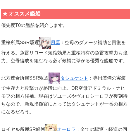
オススメ艦船
優先度T0の艦船を紹介します。
重桜所属SSR駆逐
風雲
：空母のダメージ補助と回復を
行える。魚雷リロード短縮効果と重桜特有の魚雷攻撃力も強
力。空母編成を組むなら必ず候補に挙がる優秀な艦船です。
北方連合所属SSR駆逐
タシュケント
：専用装備の実装
で生存力と攻撃力が格段に向上。DR空母アドミラル・ナヒー
モフの相方候補。現在はソユーズやヴォロシーロフが復刻待
ちなので、新規指揮官にとってはタシュケントが一番の相方
になるだろう。
ロイヤル所属SR軽巡
オーロラ
：全ての駆逐・軽巡の回