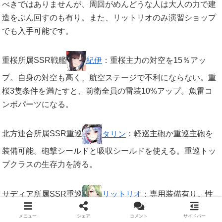
べきではありませんが、周回がめんどうな人は大人の力で建
造をぶん回すのも有り。また、リットリオのみ演習ショップ
でも入手可能です。
重桜所属SSR戦艦
紀伊
：重桜主力の対空を15％アッ
プ。自身の対空も高く、航空ステージで不利にならない。重
桜3隻条件を満たすと、前衛全員の雷装10%アップ。魚雷コ
ンボパーツになる。
北方連合所属SSR重巡
タリン
：軽巡主砲か重巡主砲を
装備可能。砲撃シールドと吸収シールドを使える。重巡トッ
プクラスの生存力を誇る。
サディア所属SSR重巡
リットリオ
：専用装備有り。性
能が変化する確率弾幕。自身と前衛に魚雷シールドを展開。
メニュー
シェア
コメント
サイドバー