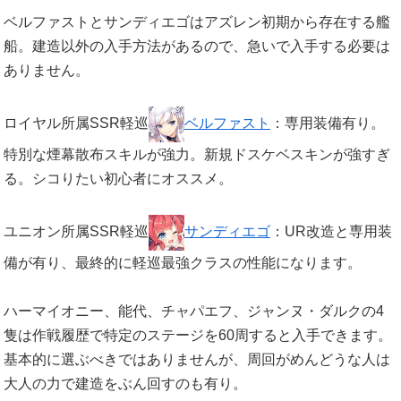
ベルファストとサンディエゴはアズレン初期から存在する艦
船。建造以外の入手方法があるので、急いで入手する必要は
ありません。
ロイヤル所属SSR軽巡
ベルファスト
：専用装備有り。
特別な煙幕散布スキルが強力。新規ドスケベスキンが強すぎ
る。シコりたい初心者にオススメ。
ユニオン所属SSR軽巡
サンディエゴ
：UR改造と専用装
備が有り、最終的に軽巡最強クラスの性能になります。
ハーマイオニー、能代、チャパエフ、ジャンヌ・ダルクの4
隻は作戦履歴で特定のステージを60周すると入手できます。
基本的に選ぶべきではありませんが、周回がめんどうな人は
大人の力で建造をぶん回すのも有り。